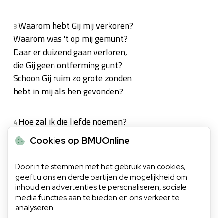
Waarom hebt Gij mij verkoren?
3
Waarom was 't op mij gemunt?
Daar er duizend gaan verloren,
die Gij geen ontferming gunt?
Schoon Gij ruim zo grote zonden
hebt in mij als hen gevonden?
Hoe zal ik die liefde noemen?
4
Sprak ik nu der eng'lentaal!
Cookies op BMUOnline
Hoe zal ik die wijsheid roemen?
Hoe die deugden altemaal?
Door in te stemmen met het gebruik van cookies,
Doch naar waarde die te loven,
geeft u ons en derde partijen de mogelijkheid om
gaat zelfs eng'lenkracht te boven.
inhoud en advertenties te personaliseren, sociale
media functies aan te bieden en ons verkeer te
analyseren.