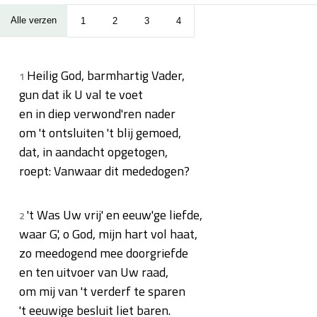
Alle verzen
1
2
3
4
Heilig God, barmhartig Vader,
1
gun dat ik U val te voet
en in diep verwond'ren nader
om 't ontsluiten 't blij gemoed,
dat, in aandacht opgetogen,
roept: Vanwaar dit mededogen?
't Was Uw vrij' en eeuw'ge liefde,
2
waar G', o God, mijn hart vol haat,
zo meedogend mee doorgriefde
en ten uitvoer van Uw raad,
om mij van 't verderf te sparen
't eeuwige besluit liet baren.