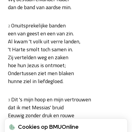
dan de band van aardse min.
Onuitsprekelijke banden
2
een van geest en een van zin.
Al kwam 't volk uit verre landen,
't Harte smolt toch samen in.
Zij vertelden weg en zaken
hoe hun Jezus is ontmoet;
Ondertussen ziet men blaken
hunne ziel in liefdegloed.
Dit 's mijn hoop en mijn vertrouwen
3
dat ik met Messias' bruid
Eeuwig zonder druk en rouwe
leven zal, eeuw in, eeuw uit.
Cookies op BMUOnline
Als dat volk uit alle talen,