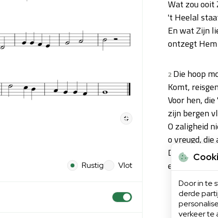
Wat zou ooit
't Heelal staa
En wat Zijn l
ontzegt Hem 
Die hoop mo
2
Komt, reisgen
Voor hen, die
zijn bergen v
O zaligheid n
o vreugd, die
Daar is de vr
Cook
en wij, wij zij
Rustig
Vlot
Door in te
derde part
personalise
verkeer te 