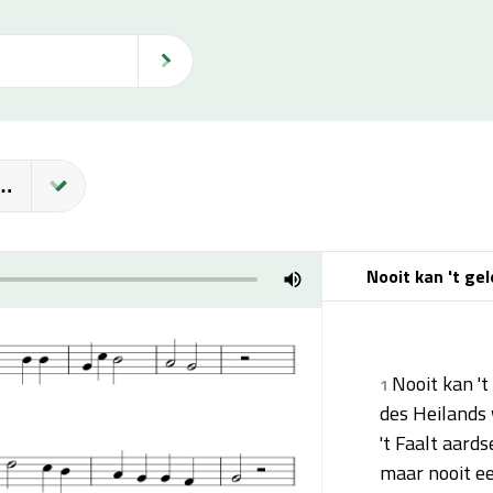
eloof Te Veel Verwachten
Nooit kan 't ge
Nooit kan 't
1
des Heilands 
't Faalt aard
maar nooit een