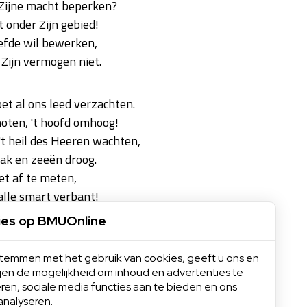
 Zijne macht beperken?
t onder Zijn gebied!
iefde wil bewerken,
Zijn vermogen niet.
et al ons leed verzachten.
oten, 't hoofd omhoog!
 't heil des Heeren wachten,
lak en zeeën droog.
iet af te meten,
 alle smart verbant!
eemd'lingschap vergeten
ies op BMUOnline
n in 't vaderland!
 stemmen met het gebruik van cookies, geeft u ons en
ijen de mogelijkheid om inhoud en advertenties te
ren, sociale media functies aan te bieden en ons
analyseren.