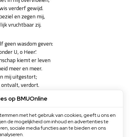
 wis verderf gewijd.
eziel en zegen mij,
ijk vruchtbaar zij.
elf geen wasdom geven:
onder U, o Heer'.
schap kiemt er leven
heid meer en meer.
n mij uitgestort;
 ontvalt, verdort.
ies op BMUOnline
 ik wil van U niet scheiden,
altijd, blijf Gij de mijn'!
 stemmen met het gebruik van cookies, geeft u ons en
t alom mij leiden,
ijen de mogelijkheid om inhoud en advertenties te
 mijn leven zijn,
ren, sociale media functies aan te bieden en ons
analyseren.
 schijnen in mijn huis