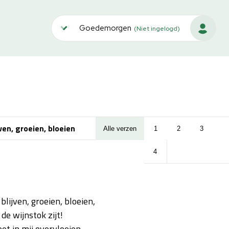
Goedemorgen
(Niet ingelogd)
jven, groeien, bloeien
Alle verzen
1
2
3
4
 blijven, groeien, bloeien,
 de wijnstok zijt!
t in mij overvloeien,