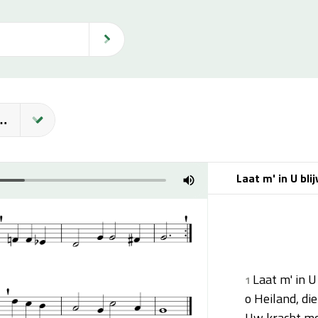
ijven, Groeien, Bloeien
Laat m' in U bli
Laat m' in U
1
o Heiland, die
Uw kracht moe