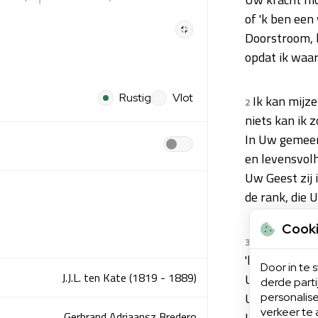
of 'k ben een
Doorstroom, b
opdat ik waarl
Rustig
Vlot
Ik kan mijz
2
niets kan ik z
In Uw gemeen
en levensvol
Uw Geest zij i
de rank, die U
Cook
Neen, Heer',
3
'k blijf d' Uw' 
Door in te
J.J.L. ten Kate (1819 - 1889)
Uw liefde moe
derde part
Uw leven moet
personalise
verkeer te 
Gerbrand Adriaansz Bredero
Uw licht moet