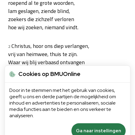
roepend al te grote woorden,
lam geslagen, ziende blind,
zoekers die zichzelf verloren
hoe wij zoeken, niemand vindt.
Christus, hoor ons diep verlangen,
2
vrij van heimwee, thuis te zijn.
Waar wij blij verbaasd ontvangen
levend water, brood en wijn,
Cookies op BMUOnline
om te delen, door te geven
parels uit een oude schat,
Door in te stemmen met het gebruik van cookies,
niet nog langer zo te leven
geeft u ons en derde partijen de mogelijkheid om
als wij nu doen: moe en mat.
inhoud en advertenties te personaliseren, sociale
media functies aan te bieden en ons verkeer te
analyseren.
Ga naar instellingen