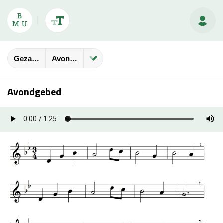
Gezangbundels
Avondgebed
Avondgebed