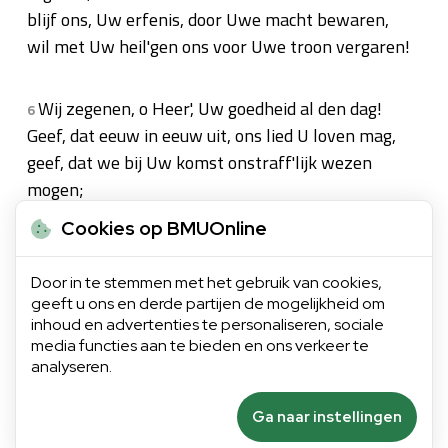
blijf ons, Uw erfenis, door Uwe macht bewaren,
wil met Uw heil'gen ons voor Uwe troon vergaren!
Wij zegenen, o Heer', Uw goedheid al den dag!
6
Geef, dat eeuw in eeuw uit, ons lied U loven mag,
geef, dat we bij Uw komst onstraff'lijk wezen
mogen;
ontferm, ontferm U, Heer', toon ons Uw
Cookies op BMUOnline
mededogen!
Op U steunt onze hoop, o God van ons vertrouwen:
Door in te stemmen met het gebruik van cookies,
zij worden nooit beschaamd, die op uw goedheid
geeft u ons en derde partijen de mogelijkheid om
bouwen.
inhoud en advertenties te personaliseren, sociale
media functies aan te bieden en ons verkeer te
analyseren.
Ga naar instellingen