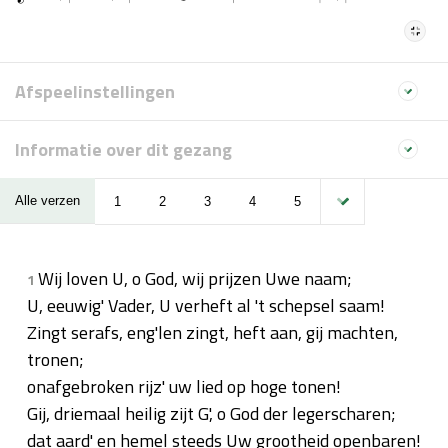
Afspeelinstellingen
Informatie over dit gezang
Alle verzen
1
2
3
4
5
Wij loven U, o God, wij prijzen Uwe naam;
1
U, eeuwig' Vader, U verheft al 't schepsel saam!
Zingt serafs, eng'len zingt, heft aan, gij machten,
tronen;
onafgebroken rijz' uw lied op hoge tonen!
Gij, driemaal heilig zijt G', o God der legerscharen;
dat aard' en hemel steeds Uw grootheid openbaren!