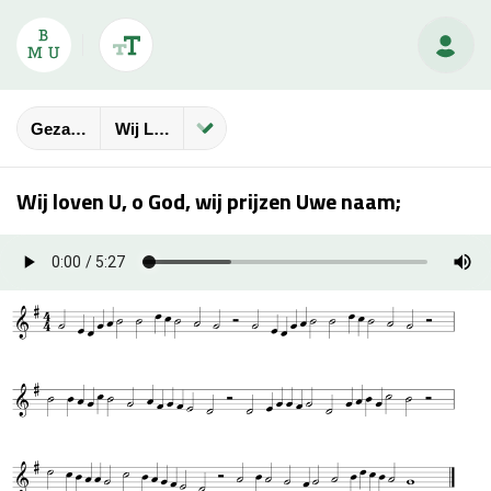
Gezangbundels
Wij Loven U, O God, Wij Prijzen Uwe Naam;
Wij loven U, o God, wij prijzen Uwe naam;