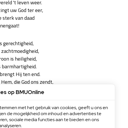
ereld 't leven weer.
 zingt uw God ter eer,
e sterk van daad
nnengaat!
s gerechtigheid,
is zachtmoedigheid,
oon is heiligheid,
is barmhartigheid.
brengt Hij ten end.
 Hem, die God ons zendt,
groot van daad,
ies op BMUOnline
innengaat.
 stemmen met het gebruik van cookies, geeft u ons en
ijen de mogelijkheid om inhoud en advertenties te
s het land, de stad,
ren, sociale media functies aan te bieden en ons
ning binnentrad.
analyseren.