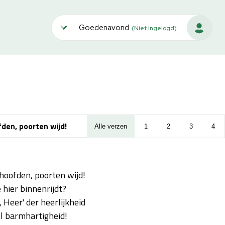
Goedenavond
(Niet ingelogd)
den, poorten wijd!
Alle verzen
1
2
3
4
hoofden, poorten wijd!
e hier binnenrijdt?
Heer' der heerlijkheid
l barmhartigheid!