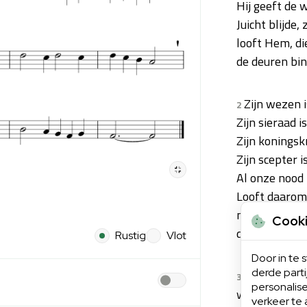
Hij geeft de w
Juicht blijde,
looft Hem, di
de deuren bi
Zijn wezen i
2
Zijn sieraad 
Zijn koningskr
Zijn scepter 
Al onze nood 
Looft daarom
nu Christus, 
Cook
de poorten b
Rustig
Vlot
Door in te
derde part
Gezegend wa
3
personalise
waar deze Ko
verkeer te 