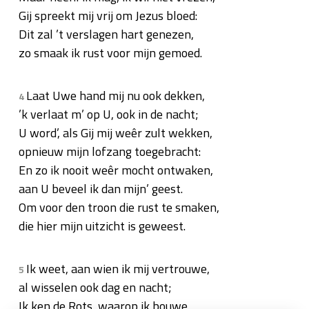
Gij spreekt mij vrij om Jezus bloed:
Dit zal ’t verslagen hart genezen,
zo smaak ik rust voor mijn gemoed.
Laat Uwe hand mij nu ook dekken,
4
’k verlaat m’ op U, ook in de nacht;
U word’, als Gij mij weêr zult wekken,
opnieuw mijn lofzang toegebracht:
En zo ik nooit weêr mocht ontwaken,
aan U beveel ik dan mijn’ geest.
Om voor den troon die rust te smaken,
die hier mijn uitzicht is geweest.
Ik weet, aan wien ik mij vertrouwe,
5
al wisselen ook dag en nacht;
Ik ken de Rots, waarop ik bouwe.