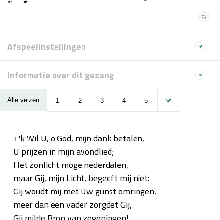
Afspeelinstellingen
Informatie over dit gezang
Alle verzen
1
2
3
4
5
'k Wil U, o God, mijn dank betalen,
1
U prijzen in mijn avondlied;
Het zonlicht moge nederdalen,
maar Gij, mijn Licht, begeeft mij niet:
Gij woudt mij met Uw gunst omringen,
meer dan een vader zorgdet Gij,
Gij milde Bron van zegeningen!