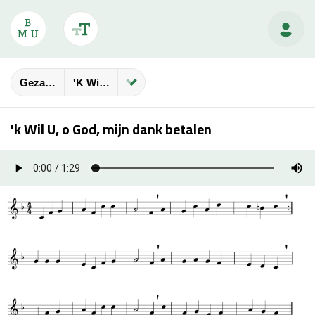
Gezangbundels
'k Wil U, O God, Mijn Dank Betalen
'k Wil U, o God, mijn dank betalen