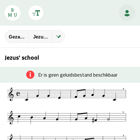
Gezangbundels
Jezus' School
Jezus' school
Er is geen geluidsbestand beschikbaar