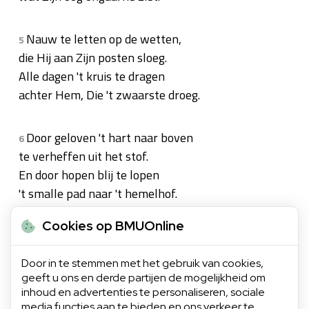
Nauw te letten op de wetten,
5
die Hij aan Zijn posten sloeg.
Alle dagen 't kruis te dragen
achter Hem, Die 't zwaarste droeg.
Door geloven 't hart naar boven
6
te verheffen uit het stof.
En door hopen blij te lopen
't smalle pad naar 't hemelhof.
Cookies op BMUOnline
Hem in 't streven aan te kleven,
7
zo in vreugd als droefenis,
Door in te stemmen met het gebruik van cookies,
wordt bevolen in de scholen,
geeft u ons en derde partijen de mogelijkheid om
waarin Jezus Leraar is.
inhoud en advertenties te personaliseren, sociale
media functies aan te bieden en ons verkeer te