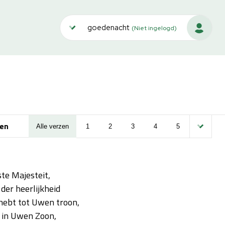
goedenacht
(Niet ingelogd)
en
Alle verzen
1
2
3
4
5
te Majesteit,
k der heerlijkheid
hebt tot Uwen troon,
, in Uwen Zoon,