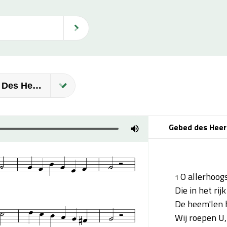
 Des Heeren
Gebed des Heer
O allerhoogs
1
Die in het rij
De heem'len 
Wij roepen U