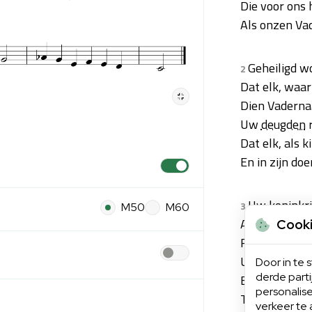
Die voor ons
Als onzen Vad
Geheiligd w
2
Dat elk, waar 
Dien Vaderna
Uw
deugden
r
Dat elk, als ki
En in zijn doen
Uw koninkrij
3
M50
M60
Ai, werp den 
Cook
Regeer ons d
Uw lof word'
Door in te
derde part
En d' aarde 
personalise
Totdat G' Uw 
verkeer te 