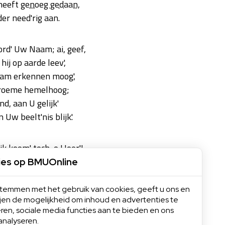
 heeft
genoeg gedaan
,
er need'rig aan.
ord' Uw Naam; ai, geef,
hij op aarde leev',
am erkennen moog',
oeme hemelhoog;
nd, aan U gelijk'
 Uw beelt'nis blijk'.
k koom' toch, o Heer'!
troon des satans neer!
ies op BMUOnline
oor Uw Geest en Woord;
 eens
alom
gehoord,
 stemmen met het gebruik van cookies, geeft u ons en
ijen de mogelijkheid om inhoud en advertenties te
met
Uw vrees
vervuld,
ren, sociale media functies aan te bieden en ons
rijk
volmaken
zult.
analyseren.