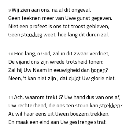
Wij zien aan ons, na al dit ongeval,
9
Geen teeknen meer van Uwe gunst gegeven.
Niet een profeet is ons tot troost gebleven;
Geen
stervling
weet, hoe lang dit duren zal.
Hoe lang, o God, zal in dit zwaar verdriet,
10
De vijand ons zijn wrede trotsheid tonen;
Zal hij Uw Naam in eeuwigheid dan
honen
?
Neen, 't kan niet zijn ; dat
duldt
Uw glorie niet.
Ach, waarom trekt G' Uw hand dus van ons af,
11
Uw rechterhend, die ons ten steun kan
strekken
?
Ai, wil haar eens
uit Uwen boezem trekken
,
En maak een eind aan Uw gestrenge straf.