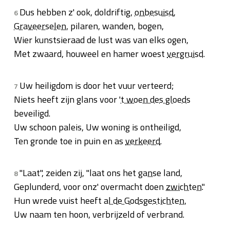
Dus hebben z' ook, doldriftig,
onbesuisd
,
6
Graveerselen
, pilaren, wanden, bogen,
Wier kunstsieraad de lust was van elks ogen,
Met zwaard, houweel en hamer woest
vergruisd
.
Uw heiligdom is door het vuur verteerd;
7
Niets heeft zijn glans voor '
t woen des gloeds
beveiligd.
Uw schoon paleis, Uw woning is ontheiligd,
Ten gronde toe in puin en as
verkeerd
.
"Laat", zeiden zij, "laat ons het
ganse
land,
8
Geplunderd, voor onz' overmacht doen
zwichten
."
Hun wrede vuist heeft
al de Godsgestichten
,
Uw naam ten hoon, verbrijzeld of verbrand.