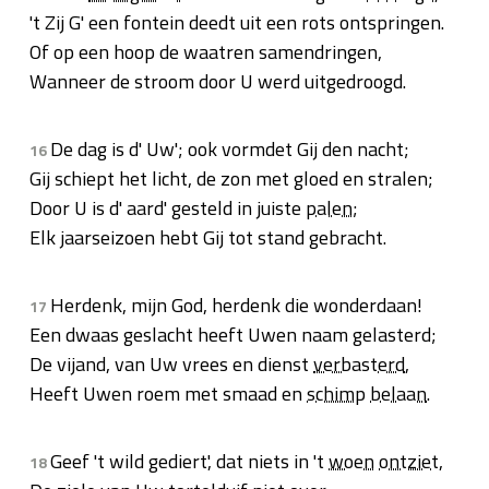
't Zij G' een fontein deedt uit een rots ontspringen.
Of op een hoop de waatren samendringen,
Wanneer de stroom door U werd uitgedroogd.
De dag is d' Uw'; ook vormdet Gij den nacht;
16
Gij schiept het licht, de zon met gloed en stralen;
Door U is d' aard' gesteld in juiste
palen
;
Elk jaarseizoen hebt Gij tot stand gebracht.
Herdenk, mijn God, herdenk die wonderdaan!
17
Een dwaas geslacht heeft Uwen naam gelasterd;
De vijand, van Uw vrees en dienst
verbasterd
,
Heeft Uwen roem met smaad en
schimp
belaan
.
Geef 't wild gediert', dat niets in 't
woen
ontziet
,
18