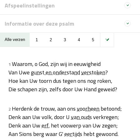
Afspeelinstellingen
Informatie over deze psalm
Alle verzen
1
2
3
4
5
Waarom, o God, zijn wij in eeuwigheid
1
Van Uwe
gunst en onderstand
verstoken
?
Hoe kan Uw toorn dus tegen ons nog roken,
Die schapen zijn, zelfs door Uw Hand geweid?
Herdenk de trouw, aan ons
voorheen
betoond;
2
Denk aan Uw volk, door U
van ouds
verkregen;
Denk aan Uw
erf
, het voowerp van Uw zegen;
Aan Sions berg waar G'
eertijds
hebt gewoond.