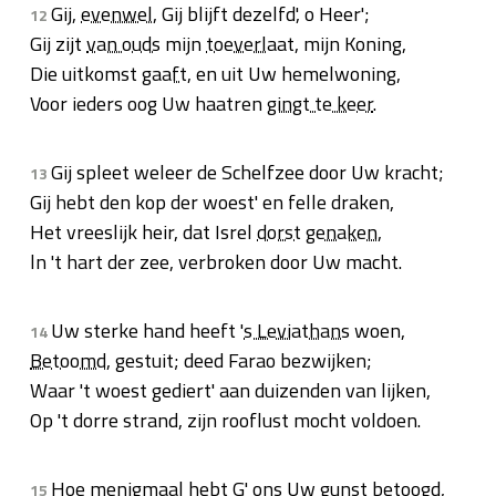
Gij,
evenwel
, Gij blijft dezelfd', o Heer';
12
Gij zijt
van ouds
mijn
toeverlaat
, mijn Koning,
Die uitkomst
gaaft
, en uit Uw hemelwoning,
Voor ieders oog Uw haatren
gingt te keer
.
Gij spleet weleer de Schelfzee door Uw kracht;
13
Gij hebt den kop der woest' en felle draken,
Het vreeslijk heir, dat Isrel
dorst
genaken
,
ln 't hart der zee, verbroken door Uw macht.
Uw sterke hand heeft '
s Leviathans
woen,
14
Betoomd
, gestuit; deed Farao bezwijken;
Waar 't woest gediert' aan duizenden van lijken,
Op 't dorre strand, zijn rooflust mocht voldoen.
Hoe
menigmaal
hebt G' ons Uw gunst
betoogd
,
15