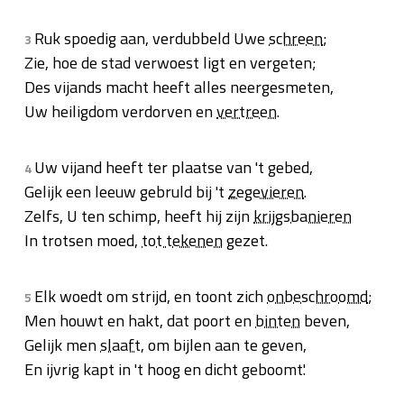
Ruk spoedig aan, verdubbeld Uwe
schreen
;
3
Zie, hoe de stad verwoest ligt en vergeten;
Des vijands macht heeft alles neergesmeten,
Uw heiligdom verdorven en
vertreen
.
Uw vijand heeft ter plaatse van 't gebed,
4
Gelijk een leeuw gebruld bij 't
zegevieren
.
Zelfs, U ten schimp, heeft hij zijn
krijgsbanieren
In trotsen moed,
tot tekenen
gezet.
Elk woedt om strijd, en toont zich
onbeschroomd
;
5
Men houwt en hakt, dat poort en
binten
beven,
Gelijk men
slaaft
, om bijlen aan te geven,
En ijvrig kapt in 't hoog en dicht geboomt'.