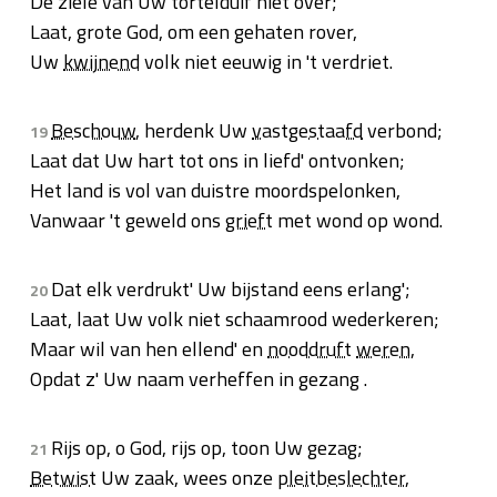
De ziele van Uw tortelduif niet over;
Laat, grote God, om een gehaten rover,
Uw
kwijnend
volk niet eeuwig in 't verdriet.
Beschouw
, herdenk Uw
vastgestaafd
verbond;
19
Laat dat Uw hart tot ons in liefd' ontvonken;
Het land is vol van duistre moordspelonken,
Vanwaar 't geweld ons
grieft
met wond op wond.
Dat elk verdrukt' Uw bijstand eens erlang';
20
Laat, laat Uw volk niet schaamrood wederkeren;
Maar wil van hen ellend' en
nooddruft
weren
,
Opdat z' Uw naam verheffen in gezang .
Rijs op, o God, rijs op, toon Uw gezag;
21
Betwist
Uw zaak, wees onze
pleitbeslechter
,