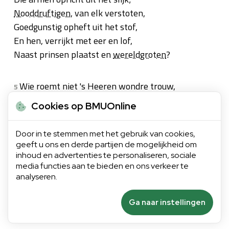
Nooddruftigen
, van elk verstoten,
Goedgunstig opheft uit het stof,
En hen, verrijkt met eer en lof,
Naast prinsen plaatst en
wereldgroten
?
Wie roemt niet 's Heeren wondre trouw,
5
Die mildelijk d'
onvruchtbre
vrouw,
Cookies op BMUOnline
Op hare
bee
, een blijde moeder
Van liev' en frisse
telgen
maakt,
Door in te stemmen met het gebruik van cookies,
En
dus
voor aller welzijn waakt?
geeft u ons en derde partijen de mogelijkheid om
Men loov' den groten
Albehoeder
!
inhoud en advertenties te personaliseren, sociale
media functies aan te bieden en ons verkeer te
analyseren.
Ga naar instellingen