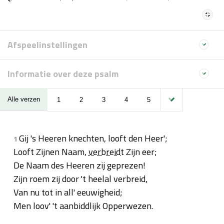
Afspeelinstellingen
Informatie over deze psalm
Alle verzen
1
2
3
4
5
Gij 's Heeren knechten, looft den Heer';
1
Looft Zijnen Naam,
verbreidt
Zijn eer;
De Naam des Heeren zij geprezen!
Zijn roem zij door 't heelal verbreid,
Van nu tot in all' eeuwigheid;
Men loov' 't aanbiddlijk Opperwezen.