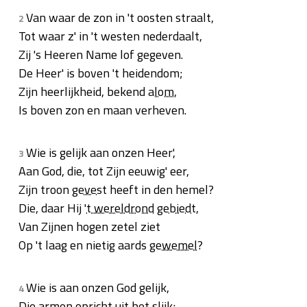
Van waar de zon in 't oosten straalt,
2
Tot waar z' in 't westen nederdaalt,
Zij 's Heeren Name lof gegeven.
De Heer' is boven 't heidendom;
Zijn heerlijkheid, bekend
alom
,
Is boven zon en maan verheven.
Wie is gelijk aan onzen Heer',
3
Aan God, die, tot Zijn eeuwig' eer,
Zijn troon
gevest
heeft in den hemel?
Die, daar Hij '
t wereldrond
gebiedt
,
Van Zijnen hogen zetel ziet
Op 't laag en nietig aards
gewemel
?
Wie is aan onzen God gelijk,
4
Die armen opricht uit het slijk;