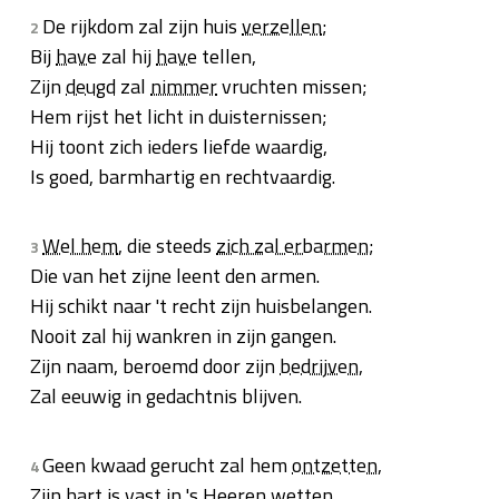
De rijkdom zal zijn huis
verzellen
;
2
Bij
have
zal hij
have
tellen,
Zijn
deugd
zal
nimmer
vruchten missen;
Hem rijst het licht in duisternissen;
Hij toont zich ieders liefde waardig,
Is goed, barmhartig en rechtvaardig.
Wel hem
, die steeds
zich zal erbarmen
;
3
Die van het zijne leent den armen.
Hij schikt naar 't recht zijn huisbelangen.
Nooit zal hij wankren in zijn gangen.
Zijn naam, beroemd door zijn
bedrijven
,
Zal eeuwig in gedachtnis blijven.
Geen kwaad gerucht zal hem
ontzetten
,
4
Zijn hart is vast in 's Heeren wetten,