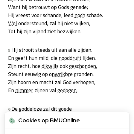
Want hij betrouwt op Gods genade;
Hij vreest voor schande, leed
noch
schade.
Wel
ondersteund, zal hij niet wijken,
Tot hij zijn vijand ziet bezwijken.
Hij strooit steeds uit aan alle zijden,
5
En geeft hun mild, die
nooddruft
lijden.
Zijn recht, hoe
dikwijls
ook
geschonden
,
Steunt eeuwig op
onwrikbre
gronden.
Zijn hoorn en macht zal God verhogen,
En
nimmer
zijnen val
gedogen
.
De goddeloze zal dit goede
6
Van hem
aanschouwen
,
gram te moede
,
Cookies op BMUOnline
Met tandgekners zichzelf verteren;
De
nijd
zal zijne smart
vermeren
;