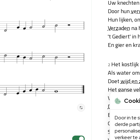
Uw knechten 
Door hun
ver
Hun lijken, o
Verzaden
na 
't Gediert' in
En gier en kra
Het kostlij
2
Als water om
Doet
wijd en 
Het ganse vel
Van d' eer de
Cook
De nabuur
sc
En lacht met 
Door in te
Ons
deernis
derde part
Stelt ons ten
personalise
verkeer te 