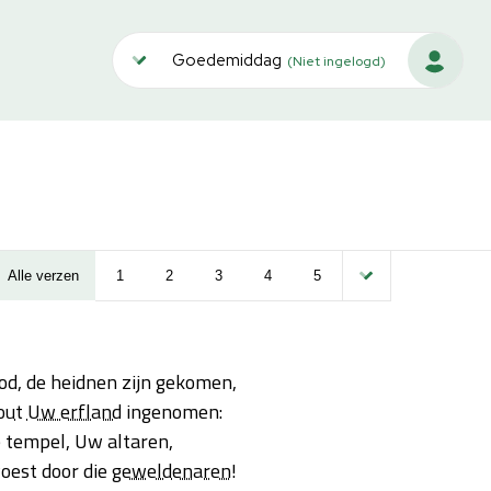
Goedemiddag
(Niet ingelogd)
Alle verzen
1
2
3
4
5
d, de heidnen zijn gekomen,
out
Uw erfland
ingenomen:
 tempel, Uw altaren,
woest door die
geweldenaren
!