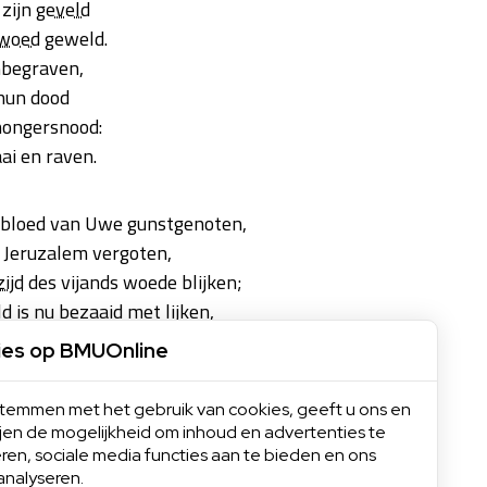
zijn
geveld
woed
geweld.
nbegraven,
hun dood
 hongersnood:
ai en raven.
k bloed van Uwe gunstgenoten,
 Jeruzalem vergoten,
zijd
des vijands woede blijken;
d is nu bezaaid met lijken,
s grafs beroofd.
ies op BMUOnline
hudt het hoofd
onz' ellenden.
 stemmen met het gebruik van cookies, geeft u ons en
wekkend
lot,
ijen de mogelijkheid om inhoud en advertenties te
ren, sociale media functies aan te bieden en ons
smaad
, ten spot
analyseren.