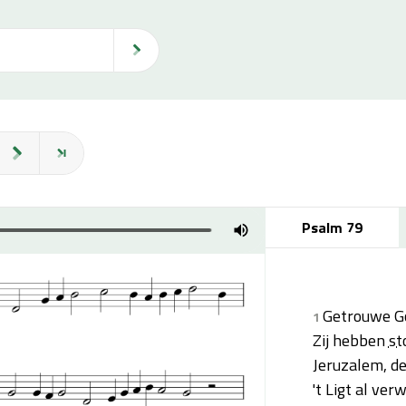
Psalm 79
Getrouwe Go
1
Zij hebben
st
Jeruzalem, de
't Ligt al ver