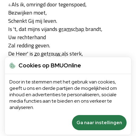
Als ik, omringd door tegenspoed,
4
Bezwijken moet,
Schenkt Gij mij leven.
Is 't, dat mijns vijands
gramschap
brandt,
Uw rechterhand
Zal redding geven.
De Heer' is
zo getrouw als
sterk,
Hij zal Zijn werk
Cookies op BMUOnline
Voor mij
volenden
,
Verlaat niet wat Uw hand begon,
Door in te stemmen met het gebruik van cookies,
O Levensbron,
geeft u ons en derde partijen de mogelijkheid om
Wil
bijstand
zenden.
inhoud en advertenties te personaliseren, sociale
media functies aan te bieden en ons verkeer te
analyseren.
Ga naar instellingen