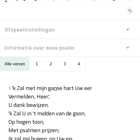
Afspeelinstellingen
Informatie over deze psalm
Alle verzen
1
2
3
4
'k Zal met mijn
ganse
hart Uw eer
1
Vermelden, Heer',
U dank bewijzen.
'k Zal U in 't midden van de goon,
Op hogen toon,
Met psalmen prijzen;
Ik zal mij buigen, op Uw
eis
,