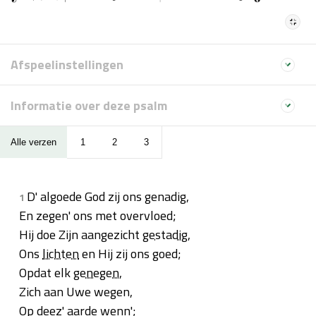
Afspeelinstellingen
Informatie over deze psalm
Alle verzen
1
2
3
D' algoede God zij ons genadig,
1
En zegen' ons met overvloed;
Hij doe Zijn aangezicht
gestadig
,
Ons
lichten
en Hij zij ons goed;
Opdat elk
genegen
,
Zich aan Uwe wegen,
Op deez' aarde wenn';