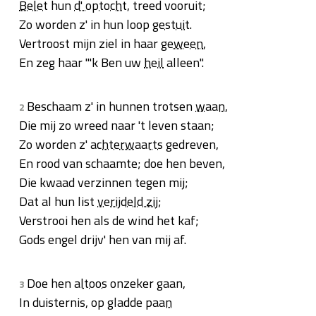
Belet
hun
d' optocht
, treed vooruit;
Zo worden z' in hun loop
gestuit
.
Vertroost mijn ziel in haar
geween
,
En zeg haar "'k Ben uw
heil
alleen".
Beschaam z' in hunnen trotsen
waan
,
2
Die mij zo wreed naar 't leven staan;
Zo worden z'
achterwaarts
gedreven,
En rood van schaamte; doe hen beven,
Die kwaad verzinnen tegen mij;
Dat al hun list
verijdeld zij
;
Verstrooi hen als de wind het kaf;
Gods engel drijv' hen van mij af.
Doe hen
altoos
onzeker gaan,
3
In duisternis, op gladde
paan