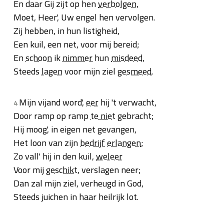
En daar Gij zijt op hen
verbolgen
,
Moet, Heer', Uw engel hen vervolgen.
Zij hebben, in hun listigheid,
Een kuil, een net, voor mij bereid;
En
schoon
ik
nimmer
hun
misdeed
,
Steeds
lagen
voor mijn ziel
gesmeed
.
Mijn vijand word',
eer
hij 't verwacht,
4
Door ramp op ramp
te niet
gebracht;
Hij moog', in eigen net gevangen,
Het loon van zijn
bedrijf
erlangen
;
Zo vall' hij in den kuil,
weleer
Voor mij
geschikt
, verslagen neer;
Dan zal mijn ziel, verheugd in God,
Steeds juichen in haar heilrijk lot.