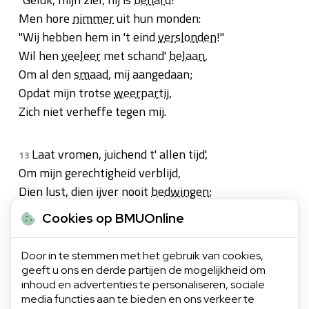
Men hore
nimmer
uit hun monden:
"Wij hebben hem in 't eind
verslonden
!"
Wil hen
veeleer
met schand'
belaan
,
Om al den
smaad
, mij aangedaan;
Opdat mijn trotse
weerpartij
,
Zich niet verheffe tegen mij.
Laat vromen, juichend t' allen tijd',
13
Om mijn gerechtigheid verblijd,
Dien lust, dien ijver nooit
bedwingen
;
Maar zeggen, onder 't vrolijk zingen :
Cookies op BMUOnline
"Verheerlijkt zij de hoogste God;
Hij schenkt Zijn knecht een vreedzaam lot!"
Door in te stemmen met het gebruik van cookies,
Dan meldt mijn tong, met diep
ontzag
,
geeft u ons en derde partijen de mogelijkheid om
Uw recht, Uw lof, den gansen dag.
inhoud en advertenties te personaliseren, sociale
media functies aan te bieden en ons verkeer te