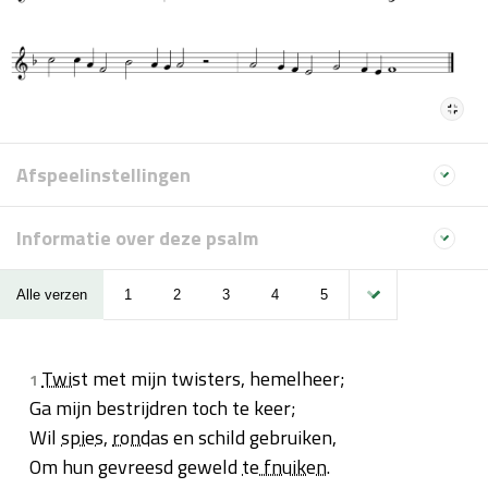
Afspeelinstellingen
Informatie over deze psalm
Alle verzen
1
2
3
4
5
Twist
met mijn twisters, hemelheer;
1
Ga mijn bestrijdren toch te keer;
Wil
spies
,
rondas
en schild gebruiken,
Om hun gevreesd geweld
te fnuiken
.