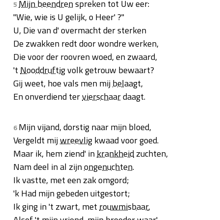
Mijn beendren
spreken tot Uw eer:
5
"Wie, wie is U gelijk, o Heer' ?"
U, Die van d' overmacht der sterken
De zwakken redt door wondre werken,
Die voor der roovren woed, en zwaard,
't
Nooddruftig
volk getrouw bewaart?
Gij weet, hoe vals men mij
belaagt
,
En onverdiend ter
vierschaar
daagt.
Mijn vijand, dorstig naar mijn bloed,
6
Vergeldt mij
wreevlig
kwaad voor goed.
Maar ik, hem ziend' in
krankheid
zuchten,
Nam deel in al zijn
ongenuchten
.
Ik vastte, met een zak omgord;
'k Had mijn gebeden uitgestort;
Ik ging in 't zwart, met
rouwmisbaar
,
Alsof 't mijn vriend, mijn broeder waar'.