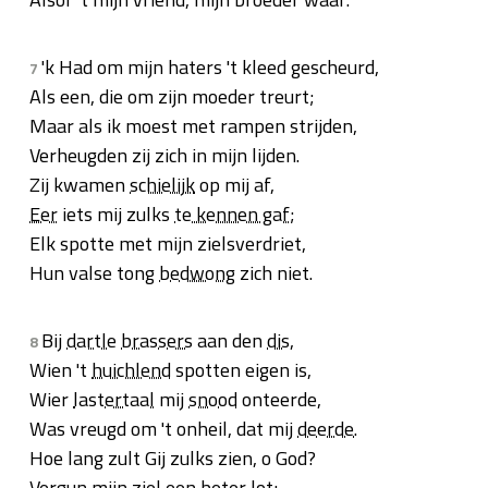
'k Had om mijn haters 't kleed gescheurd,
7
Als een, die om zijn moeder treurt;
Maar als ik moest met rampen strijden,
Verheugden zij zich in mijn lijden.
Zij kwamen
schielijk
op mij af,
Eer
iets mij zulks
te kennen gaf
;
Elk spotte met mijn zielsverdriet,
Hun valse tong
bedwong
zich niet.
Bij
dartle
brassers
aan den
dis
,
8
Wien 't
huichlend
spotten eigen is,
Wier
lastertaal
mij
snood
onteerde,
Was vreugd om 't onheil, dat mij
deerde
.
Hoe lang zult Gij zulks zien, o God?
Vergun
mijn ziel een beter lot;