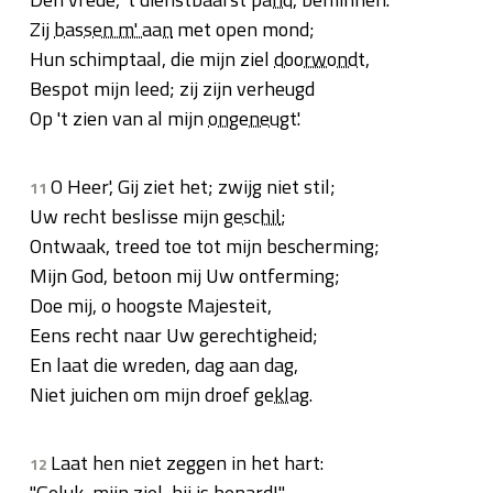
Zij
bassen m' aan
met open mond;
Hun schimptaal, die mijn ziel
doorwondt
,
Bespot mijn leed; zij zijn verheugd
Op 't zien van al mijn
ongeneugt
'.
O Heer', Gij ziet het; zwijg niet stil;
11
Uw recht beslisse mijn
geschil
;
Ontwaak, treed toe tot mijn bescherming;
Mijn God, betoon mij Uw ontferming;
Doe mij, o hoogste Majesteit,
Eens recht naar Uw gerechtigheid;
En laat die wreden, dag aan dag,
Niet juichen om mijn droef
geklag
.
Laat hen niet zeggen in het hart:
12
"Geluk, mijn ziel, hij is
benard
!"