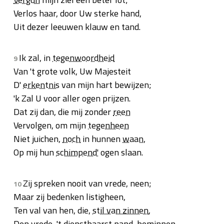
Verlos haar, door Uw sterke hand,
Uit dezer leeuwen klauw en tand.
Ik zal, in
tegenwoordheid
9
Van 't grote volk, Uw Majesteit
D'
erkentnis
van mijn hart bewijzen;
'k Zal U voor aller ogen prijzen.
Dat zij dan, die mij zonder
reen
Vervolgen, om mijn
tegenheen
Niet juichen,
noch
in hunnen
waan
,
Op mij hun
schimpend'
ogen slaan.
Zij spreken nooit van vrede, neen;
10
Maar zij bedenken listigheen,
Ten val van hen, die,
stil van zinnen
,
Den vrede, 't dienstbaarst
pand
, beminnen.