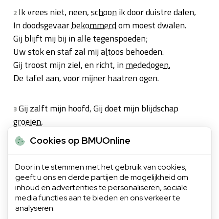
Ik vrees niet, neen,
schoon
ik door duistre dalen,
2
In doodsgevaar
bekommerd
om moest dwalen.
Gij blijft mij bij in alle tegenspoeden;
Uw stok en staf zal mij
altoos
behoeden.
Gij troost mijn ziel, en richt, in
mededogen
,
De tafel aan, voor mijner haatren ogen.
Gij zalft mijn hoofd, Gij doet mijn blijdschap
3
groeien
,
En van Uw heil mijn beker overvloeien,
Cookies op BMUOnline
Het zalig goed, mij door Uw gunst gegeven,
Verlaat mij niet, maar volgt mij al mijn leven.
Door in te stemmen met het gebruik van cookies,
Zodat ik in het heilig huis des Heeren,
geeft u ons en derde partijen de mogelijkheid om
Een lange reeks van dagen, blijf
verkeren
.
inhoud en advertenties te personaliseren, sociale
media functies aan te bieden en ons verkeer te
analyseren.