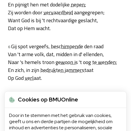
En pijnigt hen met dodelijke
nepen
;
Zij worden door
vervaardheid
aangegrepen;
Want God is bij 't rechtvaardige geslacht,
Dat op Hem wacht.
Gij spot vergeefs,
beschimpende
den raad
6
Van 't arme volk, dat, midden in d' ellenden,
Naar 's hemels troon
gewoon is
't oog
te wenden
;
En zich, in zijn
bedrukten jammerstaat
Op God
verlaat
.
Och daalde '
t heil
uit Sion spoedig neer.
7
Cookies op BMUOnline
Voor Israel. Als God Zijn volk uit lijden
En banden redt, zal Jakob zich verblijden,
Door in te stemmen met het gebruik van cookies,
En Israel al juichend geven d' eer :
geeft u ons en derde partijen de mogelijkheid om
Aan zijnen Heer'.
inhoud en advertenties te personaliseren, sociale