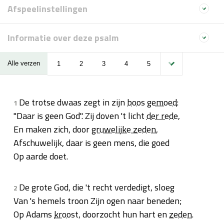
Afspeelinstellingen
Informatie over deze psalm
Alle verzen
1
2
3
4
5
De trotse dwaas zegt in zijn
boos
gemoed
:
1
"Daar is geen God". Zij doven 't licht
der rede
,
En maken zich, door
gruwelijke zeden
,
Afschuwelijk, daar is geen mens, die goed
Op aarde doet.
De grote God, die 't recht verdedigt, sloeg
2
Van 's hemels troon Zijn ogen naar beneden;
Op Adams
kroost
, doorzocht hun hart en
zeden
.