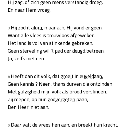
Hij zag, of zich geen mens verstandig droeg,
En naar Hem vroeg.
Hij zocht
alom
, maar ach, Hij vond er geen.
3
Want alle vlees is trouwloos afgeweken.
Het land is vol van stinkende gebreken.
Geen sterveling wil '
t pad der deugd betreen
.
Ja, zelfs niet een.
Heeft dan dit volk, dat
groeit
in
euveldaan
,
4
Geen kennis ? Neen,
thans
durven die
ontzinden
Met gulzigheid mijn volk als brood verslinden.
Zij roepen, op hun
godvergeten
paan,
Den Heer' niet aan.
Daar valt de vrees hen aan, en breekt hun kracht,
5