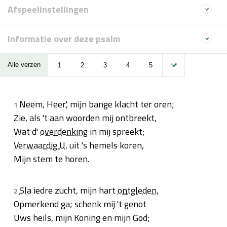
Afspeelinstellingen
Informatie over deze psalm
Alle verzen
1
2
3
4
5
Neem, Heer', mijn bange klacht ter oren;
1
Zie, als 't aan woorden mij ontbreekt,
Wat d'
overdenking
in mij spreekt;
Verwaardig U
, uit 's hemels koren,
Mijn stem te horen.
Sla
iedre zucht, mijn hart
ontgleden
,
2
Opmerkend ga; schenk mij 't genot
Uws heils, mijn Koning en mijn God;