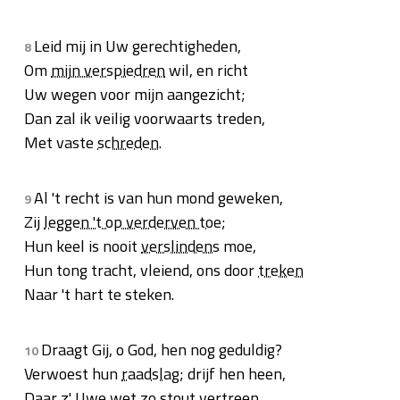
Leid mij in Uw gerechtigheden,
8
Om
mijn verspiedren
wil, en richt
Uw wegen voor mijn aangezicht;
Dan zal ik veilig voorwaarts treden,
Met vaste
schreden
.
Al 't recht is van hun mond geweken,
9
Zij
leggen 't op verderven toe
;
Hun keel is nooit
verslindens
moe,
Hun tong tracht, vleiend, ons door
treken
Naar 't hart te steken.
Draagt Gij, o God, hen nog geduldig?
10
Verwoest hun
raadslag
; drijf hen heen,
Daar z' Uwe wet zo
stout
vertreen
,