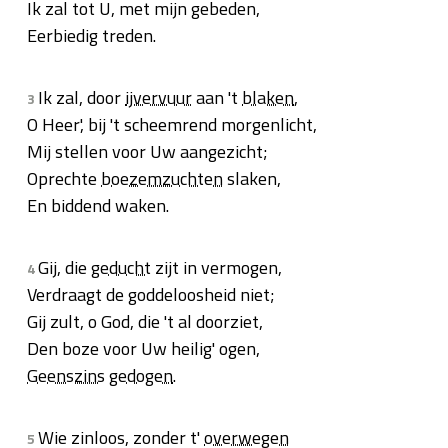
Ik zal tot U, met mijn gebeden,
Eerbiedig treden.
Ik zal, door
ijvervuur
aan 't
blaken
,
3
O Heer', bij 't scheemrend morgenlicht,
Mij stellen voor Uw aangezicht;
Oprechte
boezemzuchten
slaken,
En biddend waken.
Gij, die
geducht
zijt in vermogen,
4
Verdraagt de goddeloosheid niet;
Gij zult, o God, die 't al doorziet,
Den boze voor Uw heilig' ogen,
Geenszins
gedogen
.
Wie zinloos, zonder t'
overwegen
5