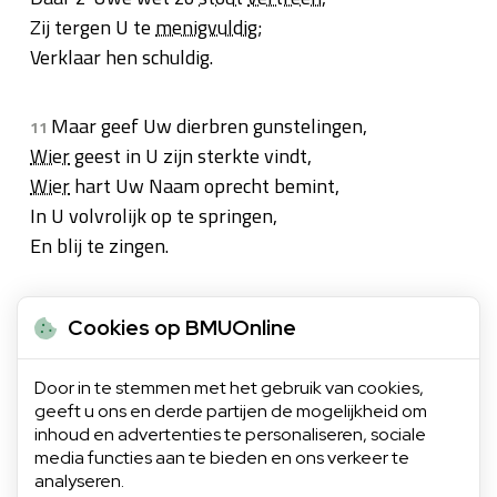
Zij tergen U te
menigvuldig
;
Verklaar hen schuldig.
Maar geef Uw dierbren gunstelingen,
11
Wier
geest in U zijn sterkte vindt,
Wier
hart Uw Naam oprecht bemint,
In U volvrolijk op te springen,
En blij te zingen.
't Rechtvaardig volk zult Gij belonen,
12
Cookies op BMUOnline
Terwijl Gij, Heer', hen
overdekt
,
Hun tot een veilig schild verstrekt.
Door in te stemmen met het gebruik van cookies,
Gij zult
goedgunstig
hen bekronen,
geeft u ons en derde partijen de mogelijkheid om
Ja, bij hen wonen.
inhoud en advertenties te personaliseren, sociale
media functies aan te bieden en ons verkeer te
analyseren.