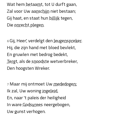
Wat hem
betaamt
, tot U durft gaan,
Zal voor Uw
aanschijn
niet bestaan;
Gij haat, en staat hun
billijk
tegen,
Die
onrecht plegen
.
Gij, Heer', verdelgt den
leugenspreker
.
6
Hij, die zijn hand met bloed bevlekt,
En gruwlen met bedrog bedekt,
Tergt
, als de
snoodste
wetverbreker,
Den hoogsten Wreker.
Maar mij ontmoet Uw
mededogen
;
7
Ik zal, Uw woning
ingeleid
,
En, naar 't paleis der heiligheid
In ware
Godsvrees
neergebogen,
Uw gunst verhogen.