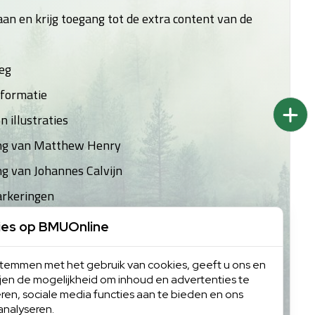
an en krijg toegang tot de extra content van de
leg
formatie
 illustraties
ing van Matthew Henry
ng van Johannes Calvijn
arkeringen
ies op BMUOnline
en
Inloggen
 stemmen met het gebruik van cookies, geeft u ons en
ijen de mogelijkheid om inhoud en advertenties te
ren, sociale media functies aan te bieden en ons
analyseren.