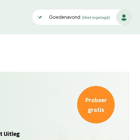
Goedenavond
(Niet ingelogd)
Probeer
gratis
t Uitleg