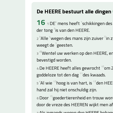
De HEERE bestuurt alle dingen
16
DE
a
mens heeft
1
schikkingen des
1
der tong
3
is van den HEERE.
b
Alle
4
wegen des mans zijn zuiver
5
in 
2
weegt de
7
geesten.
c
8
Wentel uw werken op den HEERE, e
3
bevestigd worden.
De HEERE heeft alles gewrocht
10
om Z
4
goddeloze tot den dag
11
des kwaads.
e
Al wie
12
hoog is van hart, is
13
den HEE
5
hand zal hij niet onschuldig zijn.
Door
15
goedertierenheid en trouw wor
6
door de vreze des HEEREN wijkt men a
Als iemands wegen den HEERE behagen
7