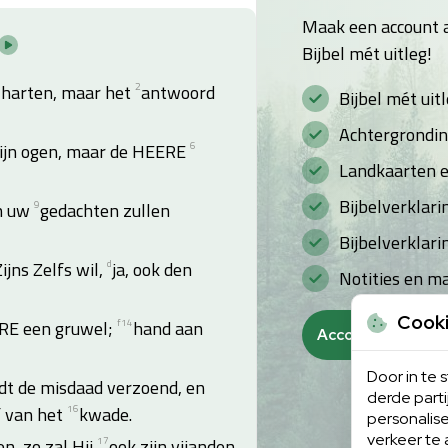
Maak een account a
Bijbel mét uitleg!
 harten, maar het
2
antwoord
Bijbel mét uit
Achtergrondin
zijn ogen, maar de HEERE
6
Landkaarten en
Bijbelverklar
n uw
9
gedachten zullen
Bijbelverklari
ijns Zelfs wil,
d
ja, ook den
Notities en m
Cook
RE een gruwel;
f
14
hand aan
Account aanmak
Door in te
dt de misdaad verzoend, en
derde part
f van het
16
kwade.
personalise
verkeer te 
, zo zal Hij
17
ook zijn vijanden