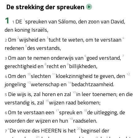
De strekking der spreuken
1
DE
1
spreuken van Sálomo, den zoon van David,
1
den koning Israëls,
Om
2
wijsheid en
3
tucht te weten, om te verstaan
4
2
redenen
5
des verstands,
Om aan te nemen onderwijs van
6
goed verstand,
7
3
gerechtigheid en
8
recht en
9
billijkheden,
Om den
10
slechten
11
kloekzinnigheid te geven, den
12
4
jongeling
13
wetenschap en
14
bedachtzaamheid.
Die wijs is, zal horen en zal
15
in leer toenemen; en die
5
verstandig is, zal
16
wijzen raad bekomen;
Om te verstaan een
17
spreuk en
18
de uitlegging, de
6
woorden der wijzen en hun
19
raadselen.
a
De vreze des HEEREN is het
20
beginsel der
7
21