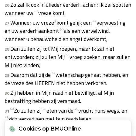
Zo zal Ik ook in ulieder verderf lachen; Ik zal spotten
26
wanneer uw
63
vreze komt.
Wanneer uw vreze
e
komt gelijk een
64
verwoesting,
27
en uw verderf aankomt
65
als een wervelwind,
wanneer u benauwdheid en angst overkomt,
Dan zullen zij tot Mij roepen, maar Ik zal niet
28
antwoorden; zij zullen Mij
66
vroeg zoeken, maar zullen
Mij niet vinden;
Daarom dat zij de
67
wetenschap gehaat hebben, en
29
de vreze des HEEREN niet hebben verkoren.
Zij hebben in Mijn raad niet bewilligd, al Mijn
30
bestraffing hebben zij versmaad.
68
Zo zullen zij
69
eten van de
70
vrucht huns wegs, en
31
71
zich verzadigen met hun raadslagen.
Want de
72
afkering der slechten zal
73
hen doden, en
Cookies op BMUOnline
32
74