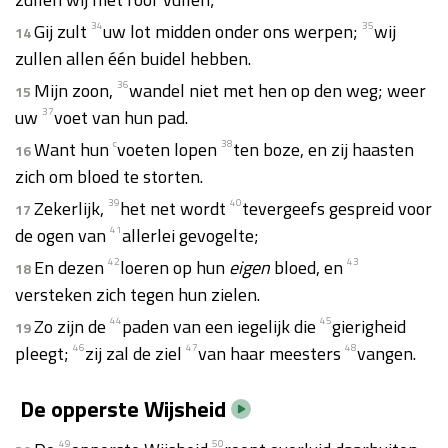
Gij zult
34
uw lot midden onder ons werpen;
35
wij
14
zullen allen één buidel hebben.
Mijn zoon,
36
wandel niet met hen op den weg; weer
15
uw
37
voet van hun pad.
Want hun
c
voeten lopen
38
ten boze, en zij haasten
16
zich om bloed te storten.
Zekerlijk,
39
het net wordt
40
tevergeefs gespreid voor
17
de ogen van
41
allerlei gevogelte;
En dezen
42
loeren op hun
eigen
bloed, en
43
18
versteken zich tegen hun zielen.
Zo zijn de
44
paden van een iegelijk die
45
gierigheid
19
pleegt;
46
zij zal de ziel
47
van haar meesters
48
vangen.
De opperste Wijsheid
49
50