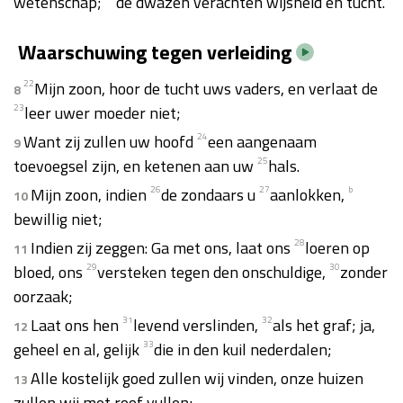
wetenschap;
de dwazen verachten wijsheid en tucht.
Waarschuwing tegen verleiding
22
Mijn zoon, hoor de tucht uws vaders, en verlaat de
8
23
leer uwer moeder niet;
Want zij zullen uw hoofd
24
een aangenaam
9
toevoegsel zijn, en ketenen aan uw
25
hals.
Mijn zoon, indien
26
de zondaars u
27
aanlokken,
b
10
bewillig niet;
Indien zij zeggen: Ga met ons, laat ons
28
loeren op
11
bloed, ons
29
versteken tegen den onschuldige,
30
zonder
oorzaak;
Laat ons hen
31
levend verslinden,
32
als het graf; ja,
12
geheel en al, gelijk
33
die in den kuil nederdalen;
Alle kostelijk goed zullen wij vinden, onze huizen
13
zullen wij met roof vullen;