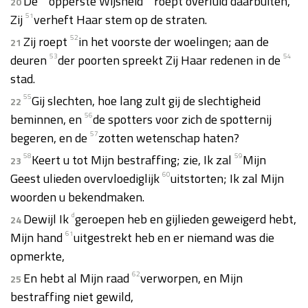
De
opperste Wijsheid
roept overluid daarbuiten,
20
Zij
51
verheft Haar stem op de straten.
Zij roept
52
in het voorste der woelingen; aan de
21
deuren
53
der poorten spreekt Zij Haar redenen in de
54
stad.
55
Gij slechten, hoe lang zult gij de slechtigheid
22
beminnen, en
56
de spotters voor zich de spotternij
begeren, en de
57
zotten wetenschap haten?
58
Keert u tot Mijn bestraffing; zie, Ik zal
59
Mijn
23
Geest ulieden overvloediglijk
60
uitstorten; Ik zal Mijn
woorden u bekendmaken.
Dewijl Ik
d
geroepen heb en gijlieden geweigerd hebt,
24
Mijn hand
61
uitgestrekt heb en er niemand was die
opmerkte,
En hebt al Mijn raad
62
verworpen, en Mijn
25
bestraffing niet gewild,