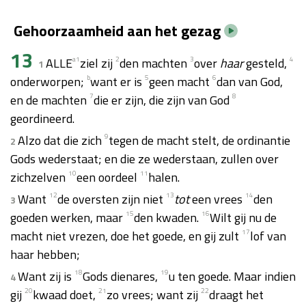
Gehoorzaamheid aan het gezag
13
ALLE
a
1
ziel zij
2
den machten
3
over
haar
gesteld,
4
1
onderworpen;
b
want er is
5
geen macht
6
dan van God,
en de machten
7
die er zijn, die zijn van God
8
geordineerd.
Alzo dat die zich
9
tegen de macht stelt, de ordinantie
2
Gods wederstaat; en die ze wederstaan, zullen over
zichzelven
10
een oordeel
11
halen.
Want
12
de oversten zijn niet
13
tot
een vrees
14
den
3
goeden werken, maar
15
den kwaden.
16
Wilt gij nu de
macht niet vrezen, doe het goede, en gij zult
17
lof van
haar hebben;
Want zij is
18
Gods dienares,
19
u ten goede. Maar indien
4
gij
20
kwaad doet,
21
zo vrees; want zij
22
draagt het