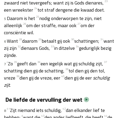
zwaard niet tevergeefs; want zij is Gods dienares,
23
een wreekster
24
tot straf dengene die kwaad doet.
Daarom is het
25
nodig onderworpen te zijn, niet
5
alleenlijk
26
om der straffe, maar ook
27
om der
consciëntie wil.
Want
28
daarom
29
betaalt gij ook
30
schattingen;
31
want
6
zij zijn
32
dienaars Gods,
33
in ditzelve
34
geduriglijk bezig
zijnde.
c
Zo
35
geeft dan
36
een iegelijk wat gij schuldig zijt,
37
7
schatting dien gij de schatting,
38
tol dien gij den tol,
vreze
39
dien gij de vreze, eer
40
dien gij de eer
schuldig
zijt
.
De liefde de vervulling der wet
41
Zijt niemand iets schuldig,
42
dan elkander lief te
8
hebben;
d
want die
43
den ander liefheeft, die heeft
44
de