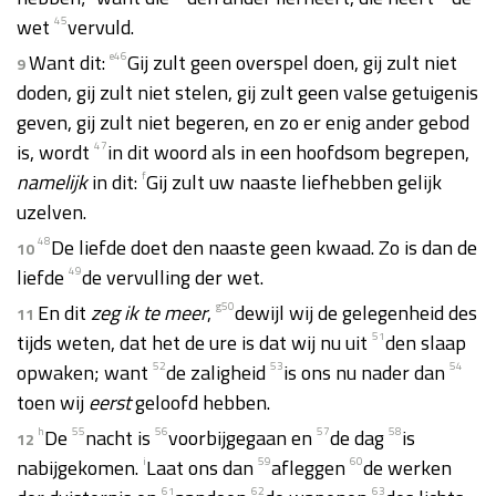
wet
45
vervuld.
Want dit:
e
46
Gij zult geen overspel doen, gij zult niet
9
doden, gij zult niet stelen, gij zult geen valse getuigenis
geven, gij zult niet begeren, en zo er enig ander gebod
is, wordt
47
in dit woord als in een hoofdsom begrepen,
namelijk
in dit:
f
Gij zult uw naaste liefhebben gelijk
uzelven.
48
De liefde doet den naaste geen kwaad. Zo is dan de
10
liefde
49
de vervulling der wet.
En dit
zeg ik te meer
,
g
50
dewijl wij de gelegenheid des
11
tijds weten, dat het de ure is dat wij nu uit
51
den slaap
opwaken; want
52
de zaligheid
53
is ons nu nader dan
54
toen wij
eerst
geloofd hebben.
h
De
55
nacht is
56
voorbijgegaan en
57
de dag
58
is
12
nabijgekomen.
i
Laat ons dan
59
afleggen
60
de werken
61
62
63