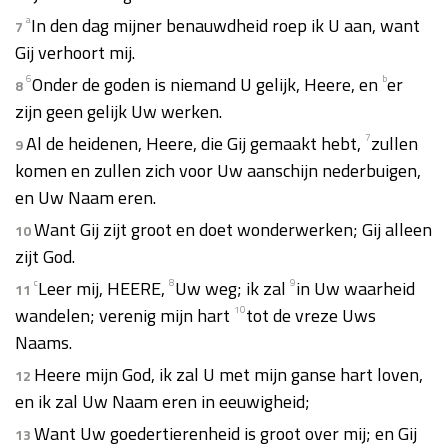
a
In den dag mijner benauwdheid roep ik U aan, want
7
Gij verhoort mij.
6
Onder de goden is niemand U gelijk, Heere, en
b
er
8
zijn geen gelijk Uw werken.
Al de heidenen, Heere, die Gij gemaakt hebt,
7
zullen
9
komen en zullen zich voor Uw aanschijn nederbuigen,
en Uw Naam eren.
Want Gij zijt groot en doet wonderwerken; Gij alleen
10
zijt God.
c
Leer mij, HEERE,
8
Uw weg; ik zal
9
in Uw waarheid
11
wandelen; verenig mijn hart
10
tot de vreze Uws
Naams.
Heere mijn God, ik zal U met mijn ganse hart loven,
12
en ik zal Uw Naam eren in eeuwigheid;
Want Uw goedertierenheid is groot over mij; en Gij
13