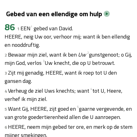
Gebed van een ellendige om hulp
86
EEN
1
gebed van David.
1
HEERE, neig Uw oor, verhoor mij; want ik ben ellendig
en nooddruftig.
Bewaar mijn ziel, want ik ben
Uw
2
gunstgenoot; o Gij,
2
mijn God, verlos
3
Uw knecht, die op U betrouwt.
Zijt mij genadig, HEERE, want ik roep tot U den
3
gansen dag.
Verheug de ziel Uws knechts; want
4
tot U, Heere,
4
verhef ik mijn ziel.
Want Gij, HEERE, zijt goed en
5
gaarne vergevende, en
5
van grote goedertierenheid allen die U aanroepen.
HEERE, neem mijn gebed ter ore, en merk op de stem
6
mijner smekingen.