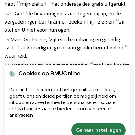
hebt
11
mijn ziel uit
12
het onderste des grafs uitgerukt.
O God,
d
de hovaardigen staan tegen mij op, en de
14
vergaderingen der tirannen zoeken mijn ziel; en
13
zij
stellen U niet voor hun ogen.
Maar Gij, Heere,
e
zijt een barmhartig en genadig
15
God,
14
lankmoedig en groot van goedertierenheid en
15
waarheid.
Wend U tot mij en zijt mij genadig,
16
geef Uw knecht
16
Uw sterkte, en verlos
17
den zoon Uwer dienstmaagd.
Cookies op BMUOnline
Doe aan mij een teken
18
ten goede, opdat het mijn
17
Door in te stemmen met het gebruik van cookies,
haters zien en beschaamd worden,
19
als Gij, HEERE,
geeft u ons en derde partijen de mogelijkheid om
mij geholpen en mij getroost zult hebben.
inhoud en advertenties te personaliseren, sociale
media functies aan te bieden en ons verkeer te
analyseren.
Volgend hoofdstuk
Ga naar instellingen