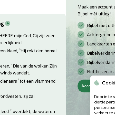
Maak een account a
Bijbel mét uitleg!
ng
Bijbel mét uit
Achtergrondin
HEERE mijn God, Gij zijt zeer
heerlijkheid.
Landkaarten en
een kleed,
b
Hij rekt den hemel
Bijbelverklar
Bijbelverklari
teren,
4
Die van de wolken Zijn
Notities en m
 winds wandelt.
n dienaars
8
tot een vlammend
Cook
Account aanmak
ondvesten; zij zal
Door in te
derde part
personalise
kleed
11
overdekt; de wateren
verkeer te 