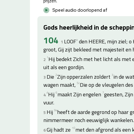
prijzen.
Speel audio doorlopend af
Gods heerlijkheid in de scheppi
104
LOOF
a
den HEERE, mijn ziel; o 
1
groot, Gij zijt bekleed met majesteit en 
1
Hij bedekt Zich met het licht als met 
2
uit als een gordijn.
Die
2
Zijn opperzalen zoldert
3
in de wa
3
wagen maakt,
5
c
Die op de vleugelen des
d
Hij
6
maakt Zijn engelen
7
geesten, Zij
4
vuur.
Hij
9
e
heeft de aarde gegrond op haar gr
5
nimmermeer noch eeuwiglijk wankelen.
Gij hadt ze
10
met den afgrond als een 
6