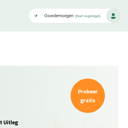
Goedemorgen
(Niet ingelogd)
Probeer
gratis
t Uitleg