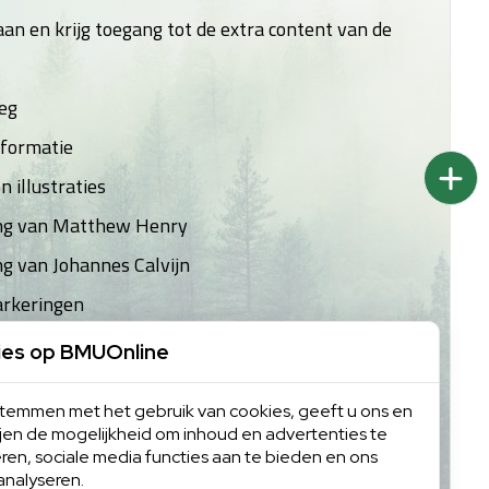
an en krijg toegang tot de extra content van de
leg
formatie
 illustraties
ing van Matthew Henry
ng van Johannes Calvijn
arkeringen
ies op BMUOnline
en
Inloggen
 stemmen met het gebruik van cookies, geeft u ons en
ijen de mogelijkheid om inhoud en advertenties te
ren, sociale media functies aan te bieden en ons
analyseren.