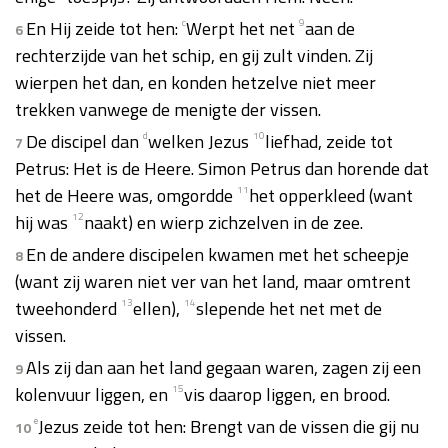
En Hij zeide tot hen:
c
Werpt het net
9
aan de
6
rechterzijde van het schip, en gij zult vinden. Zij
wierpen het dan, en konden hetzelve niet meer
trekken vanwege de menigte der vissen.
De discipel dan
d
welken Jezus
10
liefhad, zeide tot
7
Petrus: Het is de Heere. Simon Petrus dan horende dat
het de Heere was, omgordde
11
het opperkleed (want
hij was
12
naakt) en wierp zichzelven in de zee.
En de andere discipelen kwamen met het scheepje
8
(want zij waren niet ver van het land, maar omtrent
tweehonderd
13
ellen),
14
slepende het net met de
vissen.
Als zij dan aan het land gegaan waren, zagen zij een
9
kolenvuur liggen, en
15
vis daarop liggen, en brood.
e
Jezus zeide tot hen: Brengt van de vissen die gij nu
10