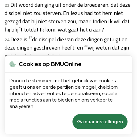
Dit woord dan ging uit onder de broederen, dat deze
23
discipel niet zou sterven. En Jezus had tot hem niet
gezegd dat hij niet sterven zou, maar: Indien Ik wil dat
hij blijft totdat Ik kom, wat gaat het u aan?
Deze is
37
de discipel die van deze dingen getuigt en
24
deze dingen geschreven heeft; en
38
wij weten dat zijn
getuigenis
k
waarachtig is.
Cookies op BMUOnline
l
En er zijn nog vele
39
andere dingen die Jezus gedaan
25
heeft, welke zo zij
40
elk bijzonder geschreven werden,
Door in te stemmen met het gebruik van cookies,
ik acht
41
dat ook de wereld zelve de geschreven
geeft u ons en derde partijen de mogelijkheid om
boeken niet zou vatten. Amen.
inhoud en advertenties te personaliseren, sociale
media functies aan te bieden en ons verkeer te
analyseren.
Volgend hoofdstuk
Ga naar instellingen