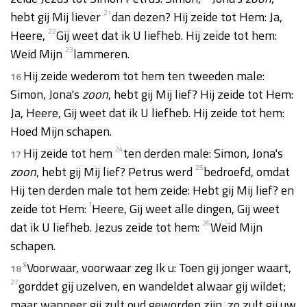
hebt gij Mij liever
21
dan dezen? Hij zeide tot Hem: Ja,
Heere,
22
Gij weet dat ik U liefheb. Hij zeide tot hem:
Weid Mijn
23
lammeren.
Hij zeide wederom tot hem ten tweeden male:
16
Simon, Jona's
zoon
, hebt gij Mij lief? Hij zeide tot Hem:
Ja, Heere, Gij weet dat ik U liefheb. Hij zeide tot hem:
Hoed Mijn schapen.
Hij zeide tot hem
24
ten derden male: Simon, Jona's
17
zoon
, hebt gij Mij lief? Petrus werd
25
bedroefd, omdat
Hij ten derden male tot hem zeide: Hebt gij Mij lief? en
zeide tot Hem:
f
Heere, Gij weet alle dingen, Gij weet
dat ik U liefheb. Jezus zeide tot hem:
26
Weid Mijn
schapen.
g
Voorwaar, voorwaar zeg Ik u: Toen gij jonger waart,
18
27
gorddet gij uzelven, en wandeldet alwaar gij wildet;
maar wanneer gij zult oud geworden zijn, zo zult gij uw