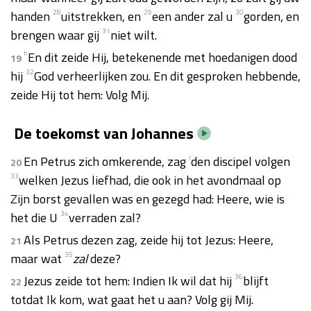
handen
28
uitstrekken, en
29
een ander zal u
30
gorden, en
brengen waar gij
31
niet wilt.
h
En dit zeide Hij, betekenende met hoedanigen dood
19
hij
32
God verheerlijken zou. En dit gesproken hebbende,
zeide Hij tot hem: Volg Mij.
De toekomst van Johannes
En Petrus zich omkerende, zag
i
den discipel volgen
20
33
welken Jezus liefhad, die ook in het avondmaal op
Zijn borst gevallen was en gezegd had: Heere, wie is
het die U
34
verraden zal?
Als Petrus dezen zag, zeide hij tot Jezus: Heere,
21
maar wat
35
zal
deze?
Jezus zeide tot hem: Indien Ik wil dat hij
36
blijft
22
totdat Ik kom, wat gaat het u aan? Volg gij Mij.