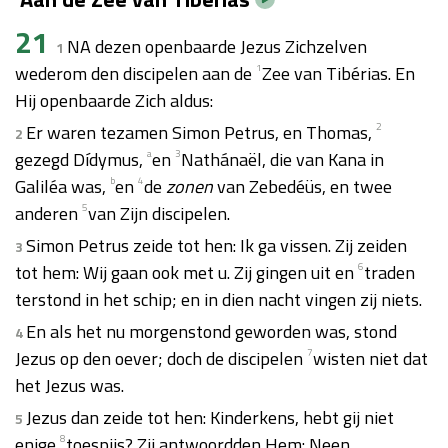
21
NA dezen openbaarde Jezus Zichzelven
1
wederom den discipelen aan de
1
Zee van Tibérias. En
Hij openbaarde Zich aldus:
Er waren tezamen Simon Petrus, en Thomas,
2
2
gezegd Dídymus,
a
en
3
Nathánaël, die van Kana in
Galiléa was,
b
en
4
de
zonen
van Zebedéüs, en twee
anderen
5
van Zijn discipelen.
Simon Petrus zeide tot hen: Ik ga vissen. Zij zeiden
3
tot hem: Wij gaan ook met u. Zij gingen uit en
6
traden
terstond in het schip; en in dien nacht vingen zij niets.
En als het nu morgenstond geworden was, stond
4
Jezus op den oever; doch de discipelen
7
wisten niet dat
het Jezus was.
Jezus dan zeide tot hen: Kinderkens, hebt gij niet
5
enige
8
toespijs? Zij antwoordden Hem: Neen.