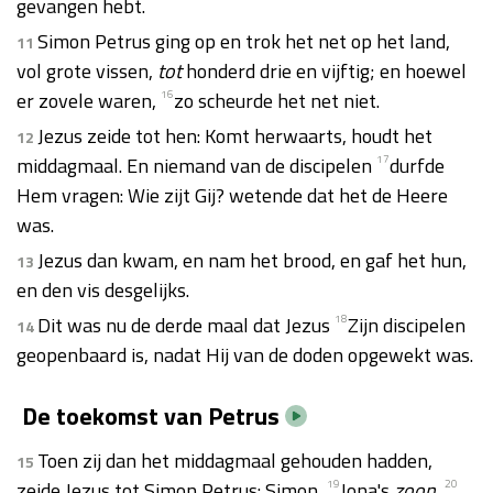
gevangen hebt.
Simon Petrus ging op en trok het net op het land,
11
vol grote vissen,
tot
honderd drie en vijftig; en hoewel
er zovele waren,
16
zo scheurde het net niet.
Jezus zeide tot hen: Komt herwaarts, houdt het
12
middagmaal. En niemand van de discipelen
17
durfde
Hem vragen: Wie zijt Gij? wetende dat het de Heere
was.
Jezus dan kwam, en nam het brood, en gaf het hun,
13
en den vis desgelijks.
Dit was nu de derde maal dat Jezus
18
Zijn discipelen
14
geopenbaard is, nadat Hij van de doden opgewekt was.
De toekomst van Petrus
Toen zij dan het middagmaal gehouden hadden,
15
zeide Jezus tot Simon Petrus: Simon,
19
Jona's
zoon
,
20