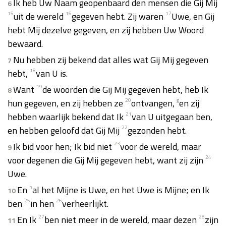
Ik heb Uw Naam geopenbaard den mensen die Gij Mij
6
15
uit de wereld
16
gegeven hebt. Zij waren
17
Uwe, en Gij
hebt Mij dezelve gegeven, en zij hebben Uw Woord
bewaard.
Nu hebben zij bekend dat alles wat Gij Mij gegeven
7
hebt,
18
van U is.
Want
19
de woorden die Gij Mij gegeven hebt, heb Ik
8
hun gegeven, en zij hebben ze
20
ontvangen,
g
en zij
hebben waarlijk bekend dat Ik
21
van U uitgegaan ben,
en hebben geloofd dat Gij Mij
22
gezonden hebt.
Ik bid voor hen; Ik bid niet
23
voor de wereld, maar
9
voor degenen die Gij Mij gegeven hebt, want zij zijn
24
Uwe.
En
h
al het Mijne is Uwe, en het Uwe is Mijne; en Ik
10
ben
25
in hen
26
verheerlijkt.
En Ik
27
ben niet meer in de wereld, maar dezen
28
zijn
11