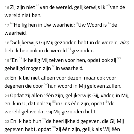
Zij zijn niet
44
van de wereld, gelijkerwijs Ik
45
van de
16
wereld niet ben.
46
Heilig hen in Uw waarheid;
n
Uw Woord is
47
de
17
waarheid.
o
Gelijkerwijs Gij Mij gezonden hebt in de wereld,
alzo
18
heb Ik hen ook in de wereld
48
gezonden.
p
En
49
Ik heilig Mijzelven voor hen, opdat ook zij
50
19
geheiligd mogen zijn
51
in waarheid.
En Ik bid niet alleen voor dezen, maar ook voor
20
degenen die door
52
hun woord in Mij geloven zullen.
Opdat zij allen
q
één zijn, gelijkerwijs Gij, Vader, in Mij,
21
en Ik in U, dat ook zij
53
in Ons één zijn, opdat
54
de
wereld gelove dat Gij Mij gezonden hebt.
En Ik heb hun
55
de heerlijkheid gegeven, die Gij Mij
22
gegeven hebt, opdat
56
zij één zijn, gelijk als Wij één