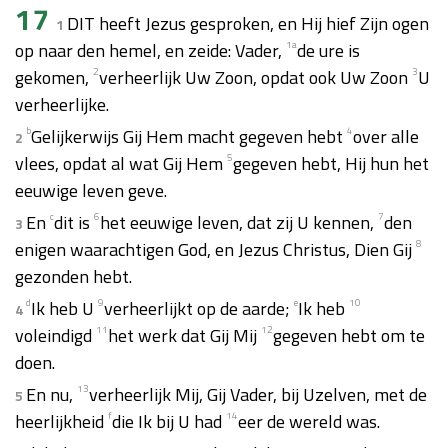
17
DIT heeft Jezus gesproken, en Hij hief Zijn ogen
1
op naar den hemel, en zeide: Vader,
1
a
de ure is
gekomen,
2
verheerlijk Uw Zoon, opdat ook Uw Zoon
3
U
verheerlijke.
b
Gelijkerwijs Gij Hem macht gegeven hebt
4
over alle
2
vlees, opdat al wat Gij Hem
5
gegeven hebt, Hij hun het
eeuwige leven geve.
En
c
dit is
6
het eeuwige leven, dat zij U kennen,
7
den
3
enigen waarachtigen God, en Jezus Christus, Dien Gij
8
gezonden hebt.
d
Ik heb U
9
verheerlijkt op de aarde;
e
Ik heb
10
4
voleindigd
11
het werk dat Gij Mij
12
gegeven hebt om te
doen.
En nu,
13
verheerlijk Mij, Gij Vader, bij Uzelven, met de
5
heerlijkheid
f
die Ik bij U had
14
eer de wereld was.