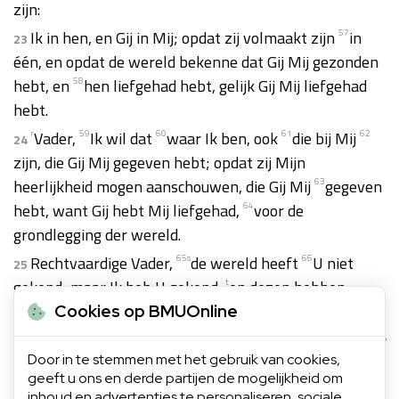
zijn:
Ik in hen, en Gij in Mij; opdat zij volmaakt zijn
57
in
23
één, en opdat de wereld bekenne dat Gij Mij gezonden
hebt, en
58
hen liefgehad hebt, gelijk Gij Mij liefgehad
hebt.
r
Vader,
59
Ik wil dat
60
waar Ik ben, ook
61
die bij Mij
62
24
zijn, die Gij Mij gegeven hebt; opdat zij Mijn
heerlijkheid mogen aanschouwen, die Gij Mij
63
gegeven
hebt, want Gij hebt Mij liefgehad,
64
voor de
grondlegging der wereld.
Rechtvaardige Vader,
65
s
de wereld heeft
66
U niet
25
gekend; maar Ik heb U gekend,
t
en dezen hebben
bekend dat Gij Mij gezonden hebt.
Cookies op BMUOnline
En Ik heb hun Uw Naam bekendgemaakt en zal
hem
26
Door in te stemmen met het gebruik van cookies,
67
bekendmaken, opdat de liefde waarmede Gij Mij
geeft u ons en derde partijen de mogelijkheid om
liefgehad hebt,
68
in hen zij, en
69
Ik in hen.
inhoud en advertenties te personaliseren, sociale