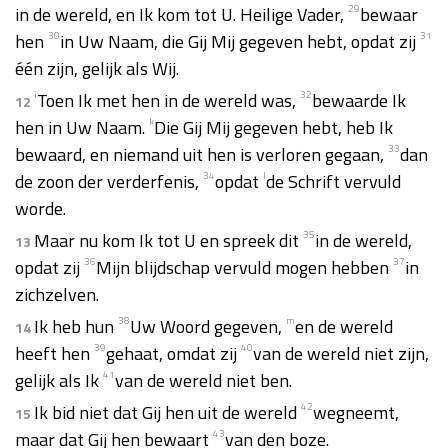
in de wereld, en Ik kom tot U. Heilige Vader,
29
bewaar
hen
30
in Uw Naam, die Gij Mij gegeven hebt, opdat zij
31
één zijn, gelijk als Wij.
i
Toen Ik met hen in de wereld was,
32
bewaarde Ik
12
hen in Uw Naam.
k
Die Gij Mij gegeven hebt, heb Ik
bewaard, en niemand uit hen is verloren gegaan,
33
dan
de zoon der verderfenis,
34
opdat
l
de Schrift vervuld
worde.
Maar nu kom Ik tot U en spreek dit
35
in de wereld,
13
opdat zij
36
Mijn blijdschap vervuld mogen hebben
37
in
zichzelven.
Ik heb hun
38
Uw Woord gegeven,
m
en de wereld
14
heeft hen
39
gehaat, omdat zij
40
van de wereld niet zijn,
gelijk als Ik
41
van de wereld niet ben.
Ik bid niet dat Gij hen uit de wereld
42
wegneemt,
15
maar dat Gij hen bewaart
43
van den boze.