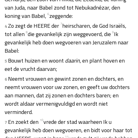
van Juda, naar Babel zond tot Nebukadnézar, den
koning van Babel,
6
zeggende:
Zo zegt de HEERE der
7
heirscharen, de God Israëls,
4
tot allen
8
die gevankelijk zijn weggevoerd, die
9
Ik
gevankelijk heb doen wegvoeren van Jeruzalem naar
Babel:
Bouwt huizen en woont
daarin
, en plant hoven en
5
eet de vrucht daarvan;
Neemt vrouwen en gewint zonen en dochters, en
6
neemt vrouwen voor uw zonen, en geeft uw dochters
aan mannen, dat zij zonen en dochters baren; en
wordt aldaar vermenigvuldigd en wordt niet
verminderd.
En zoekt den
10
vrede der stad waarheen Ik u
7
gevankelijk heb doen wegvoeren, en bidt voor haar tot
11