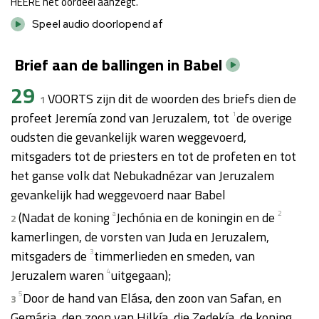
HEERE het oordeel aanzegt.
Speel audio doorlopend af
Brief aan de ballingen in Babel
29
VOORTS zijn dit de woorden des briefs dien de
1
profeet Jeremía zond van Jeruzalem, tot
1
de overige
oudsten die gevankelijk waren weggevoerd,
mitsgaders tot de priesters en tot de profeten en tot
het ganse volk dat Nebukadnézar van Jeruzalem
gevankelijk had weggevoerd naar Babel
(Nadat de koning
a
Jechónia en de koningin en de
2
2
kamerlingen, de vorsten van Juda en Jeruzalem,
mitsgaders de
3
timmerlieden en smeden, van
Jeruzalem waren
4
uitgegaan);
5
Door de hand van Elása, den zoon van Safan, en
3
Gemárja, den zoon van Hilkía, die Zedekía, de koning