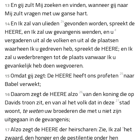
En gij zult Mij zoeken en vinden, wanneer gij naar
13
Mij zult vragen met uw ganse hart.
En Ik zal van ulieden
24
gevonden worden, spreekt de
14
HEERE, en Ik zal uw gevangenis wenden, en u
d
vergaderen uit al de volken en uit al de plaatsen
waarheen Ik u gedreven heb, spreekt de HEERE; en Ik
zal u wederbrengen tot de plaats vanwaar Ik u
gevankelijk heb doen wegvoeren.
Omdat gij zegt: De HEERE heeft ons profeten
25
naar
15
Babel verwekt;
Daarom zegt de HEERE alzo
26
van den koning die op
16
Davids troon zit, en van al het volk dat in deze
27
stad
woont,
te weten
uw broederen die met u niet zijn
uitgegaan in de gevangenis;
Alzo zegt de HEERE der heirscharen: Zie, Ik zal
e
het
17
zwaard, den honger en de pestilentie onder hen