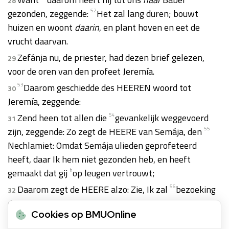
28
gezonden, zeggende:
52
Het zal lang duren; bouwt
huizen en woont
daarin
, en plant hoven en eet de
vrucht daarvan.
Zefánja nu, de priester, had dezen brief gelezen,
29
voor de oren van den profeet Jeremía.
53
Daarom geschiedde des HEEREN woord tot
30
Jeremía, zeggende:
Zend heen tot allen die
54
gevankelijk weggevoerd
31
zijn, zeggende: Zo zegt de HEERE van Semája, den
55
Nechlamiet: Omdat Semája ulieden geprofeteerd
heeft, daar Ik hem niet gezonden heb, en heeft
gemaakt dat gij
h
op leugen vertrouwt;
Daarom zegt de HEERE alzo: Zie, Ik zal
56
bezoeking
32
doen over Semája, den Nechlamiet, en over zijn zaad;
Cookies op BMUOnline
hij zal niemand hebben die in het midden dezes volks
57