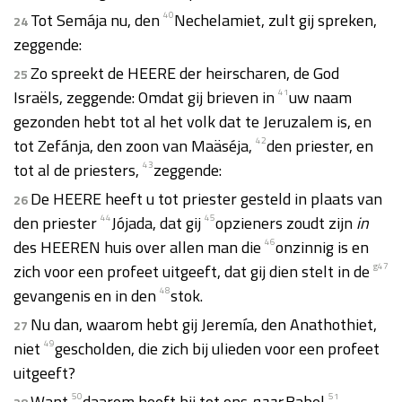
Tot Semája nu, den
40
Nechelamiet, zult gij spreken,
24
zeggende:
Zo spreekt de HEERE der heirscharen, de God
25
Israëls, zeggende: Omdat gij brieven in
41
uw naam
gezonden hebt tot al het volk dat te Jeruzalem is, en
tot Zefánja, den zoon van Maäséja,
42
den priester, en
tot al de priesters,
43
zeggende:
De HEERE heeft u tot priester gesteld in plaats van
26
den priester
44
Jójada, dat gij
45
opzieners zoudt zijn
in
des HEEREN huis over allen man die
46
onzinnig is en
zich voor een profeet uitgeeft, dat gij dien stelt in de
g
47
gevangenis en in den
48
stok.
Nu dan, waarom hebt gij Jeremía, den Anathothiet,
27
niet
49
gescholden, die zich bij ulieden voor een profeet
uitgeeft?
Want
50
daarom heeft hij tot ons
naar
Babel
51