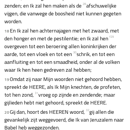
zenden; en Ik zal hen maken als de
28
afschuwelijke
vijgen, die vanwege de boosheid niet kunnen gegeten
worden.
En Ik zal hen achternajagen met het zwaard, met
18
den honger en met de pestilentie; en Ik zal hen
f
29
overgeven tot een beroering allen koninkrijken der
aarde, tot een vloek en tot een
30
schrik, en tot een
aanfluiting en tot een smaadheid, onder al de volken
waar Ik hen heen gedreven zal hebben;
Omdat zij naar Mijn woorden niet gehoord hebben,
19
spreekt de HEERE, als Ik Mijn knechten, de profeten,
tot hen zond,
31
vroeg op zijnde en zendende; maar
gijlieden hebt niet gehoord, spreekt de HEERE.
Gij dan, hoort des HEEREN woord,
32
gij allen die
20
gevankelijk zijt weggevoerd, die Ik van Jeruzalem naar
Babel heb weggezonden.