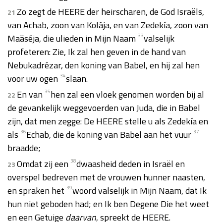
Zo zegt de HEERE der heirscharen, de God Israëls,
21
van Achab, zoon van Kolája, en van Zedekía, zoon van
Maäséja, die ulieden in Mijn Naam
33
valselijk
profeteren: Zie, Ik zal hen geven in de hand van
Nebukadrézar, den koning van Babel, en hij zal hen
voor uw ogen
34
slaan.
En van
35
hen zal een vloek genomen worden bij al
22
de gevankelijk weggevoerden van Juda, die in Babel
zijn, dat men zegge: De HEERE stelle u als Zedekía en
als
36
Echab, die de koning van Babel aan het vuur
37
braadde;
Omdat zij een
38
dwaasheid deden in Israël en
23
overspel bedreven met de vrouwen hunner naasten,
en spraken het
39
woord valselijk in Mijn Naam, dat Ik
hun niet geboden had; en Ik ben Degene Die het weet
en een Getuige
daarvan
, spreekt de HEERE.