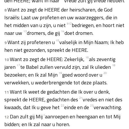
den HEERE; want in haar
vrede zult gij vrede hebben.
Want zo zegt de HEERE der heirscharen, de God
8
Israëls: Laat uw profeten en uw waarzeggers, die in
het midden van u zijn, u niet
b
12
bedriegen, en hoort niet
naar uw
13
dromers, die gij
14
doet dromen.
Want zij profeteren u
15
valselijk in Mijn Naam; Ik heb
9
hen niet gezonden, spreekt de HEERE.
Want zo zegt de HEERE: Zekerlijk,
16
als zeventig
10
jaren
17
te Babel zullen vervuld zijn, zal Ik ulieden
18
bezoeken; en Ik zal Mijn
19
goed woord over u
20
verwekken, u wederbrengende tot deze plaats.
Want Ik weet de gedachten die Ik over u denk,
11
spreekt de HEERE, gedachten des
21
vredes en niet des
kwaads, dat Ik u geve het
22
einde en de
23
verwachting.
Dan zult gij Mij
c
aanroepen en heengaan en tot Mij
12
bidden; en Ik zal naar u horen.