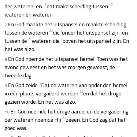
der wateren; en
18
dat make scheiding tussen
19
wateren en wateren.
En God maakte het uitspansel en maakte scheiding
7
tussen de wateren
20
die
c
onder het uitspansel zijn, en
tussen de
21
wateren die
d
boven het uitspansel zijn. En
het was alzo.
En God noemde het uitspansel hemel. Toen was het
8
avond geweest en het was morgen geweest, de
tweede dag.
En God zeide:
e
Dat de wateren van onder den hemel
9
in één plaats vergaderd worden
22
en dat het droge
gezien worde. En het was alzo.
En God noemde het droge aarde, en de vergadering
10
der wateren noemde Hij
23
zeeën. En God zag dat het
goed was.