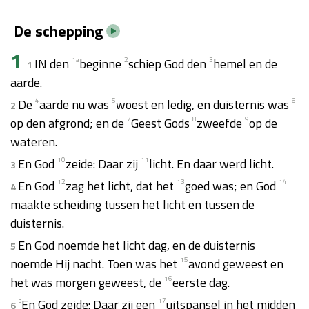
De schepping
1
IN den
1
a
beginne
2
schiep God den
3
hemel en de
1
aarde.
De
4
aarde nu was
5
woest en ledig, en duisternis was
6
2
op den afgrond; en de
7
Geest Gods
8
zweefde
9
op de
wateren.
En God
10
zeide: Daar zij
11
licht. En daar werd licht.
3
En God
12
zag het licht, dat het
13
goed was; en God
14
4
maakte scheiding tussen het licht en tussen de
duisternis.
En God noemde het licht dag, en de duisternis
5
noemde Hij nacht. Toen was het
15
avond geweest en
het was morgen geweest, de
16
eerste dag.
b
En God zeide: Daar zij een
17
uitspansel in het midden
6