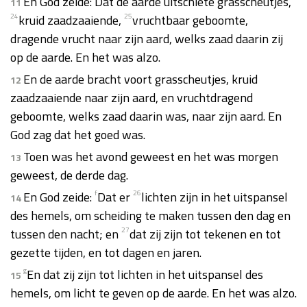
En God zeide: Dat de aarde uitschiete grasscheutjes,
11
24
kruid zaadzaaiende,
25
vruchtbaar geboomte,
dragende vrucht naar zijn aard, welks zaad daarin zij
op de aarde. En het was alzo.
En de aarde bracht voort grasscheutjes, kruid
12
zaadzaaiende naar zijn aard, en vruchtdragend
geboomte, welks zaad daarin was, naar zijn aard. En
God zag dat het goed was.
Toen was het avond geweest en het was morgen
13
geweest, de derde dag.
En God zeide:
f
Dat er
26
lichten zijn in het uitspansel
14
des hemels, om scheiding te maken tussen den dag en
tussen den nacht; en
27
dat zij zijn tot tekenen en tot
gezette tijden, en tot dagen en jaren.
g
En dat zij zijn tot lichten in het uitspansel des
15
hemels, om licht te geven op de aarde. En het was alzo.