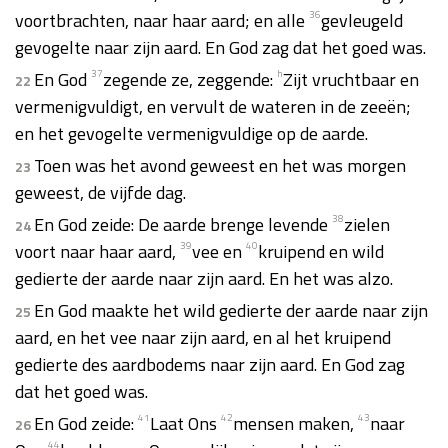
voortbrachten, naar haar aard; en alle
36
gevleugeld
gevogelte naar zijn aard. En God zag dat het goed was.
En God
37
zegende ze, zeggende:
h
Zijt vruchtbaar en
22
vermenigvuldigt, en vervult de wateren in de zeeën;
en het gevogelte vermenigvuldige op de aarde.
Toen was het avond geweest en het was morgen
23
geweest, de vijfde dag.
En God zeide: De aarde brenge levende
38
zielen
24
voort naar haar aard,
39
vee en
40
kruipend en wild
gedierte der aarde naar zijn aard. En het was alzo.
En God maakte het wild gedierte der aarde naar zijn
25
aard, en het vee naar zijn aard, en al het kruipend
gedierte des aardbodems naar zijn aard. En God zag
dat het goed was.
En God zeide:
41
Laat Ons
42
mensen maken,
43
naar
26
44