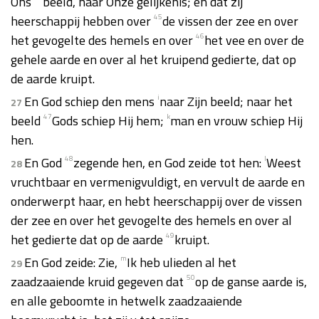
Ons
beeld, naar Onze gelijkenis; en dat zij
heerschappij hebben over
45
de vissen der zee en over
het gevogelte des hemels en over
46
het vee en over de
gehele aarde en over al het kruipend gedierte, dat op
de aarde kruipt.
En God schiep den mens
i
naar Zijn beeld; naar het
27
beeld
47
Gods schiep Hij hem;
k
man en vrouw schiep Hij
hen.
En God
48
zegende hen, en God zeide tot hen:
l
Weest
28
vruchtbaar en vermenigvuldigt, en vervult de aarde en
onderwerpt haar, en hebt heerschappij over de vissen
der zee en over het gevogelte des hemels en over al
het gedierte dat op de aarde
49
kruipt.
En God zeide: Zie,
m
Ik heb ulieden al het
29
zaadzaaiende kruid gegeven dat
50
op de ganse aarde is,
en alle geboomte in hetwelk zaadzaaiende