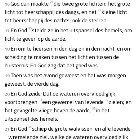
God dan maakte
28
die twee grote lichten; het grote
16
licht tot heerschappij des daags, en het
29
kleine licht
tot heerschappij des nachts; ook de sterren.
En God
30
stelde ze in het uitspansel des hemels, om
17
licht te geven op de aarde,
En om te heersen in den dag en in den nacht, en om
18
scheiding te maken tussen het licht en tussen de
duisternis. En God zag dat het goed was.
Toen was het avond geweest en het was morgen
19
geweest, de vierde dag.
En God zeide: Dat de wateren overvloediglijk
20
voortbrengen
31
een gewemel van levende
32
zielen; en
het gevogelte vliege boven de aarde,
33
in het
uitspansel des hemels.
En God
34
schiep de grote walvissen, en alle levende
21
35
wremelende ziel, welke de wateren overvloediglijk