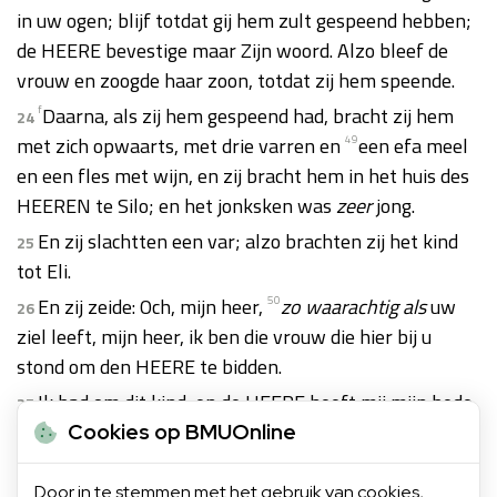
in uw ogen; blijf totdat gij hem zult gespeend hebben;
de HEERE bevestige maar Zijn woord. Alzo bleef de
vrouw en zoogde haar zoon, totdat zij hem speende.
f
Daarna, als zij hem gespeend had, bracht zij hem
24
met zich opwaarts, met drie varren en
49
een efa meel
en een fles met wijn, en zij bracht hem in het huis des
HEEREN te Silo; en het jonksken was
zeer
jong.
En zij slachtten een var; alzo brachten zij het kind
25
tot Eli.
En zij zeide: Och, mijn heer,
50
zo
waarachtig als
uw
26
ziel leeft, mijn heer, ik ben die vrouw die hier bij u
stond om den HEERE te bidden.
Ik bad om dit kind, en de HEERE heeft mij mijn bede
27
gegeven, die ik van Hem gebeden heb.
Cookies op BMUOnline
Daarom heb ik hem ook den HEERE
51
overgegeven
28
Door in te stemmen met het gebruik van cookies,
52