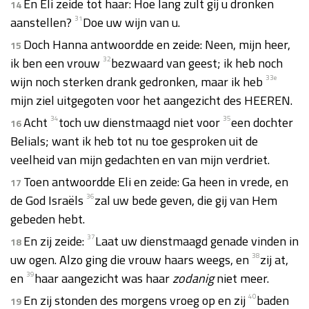
En Eli zeide tot haar: Hoe lang zult gij u dronken
14
aanstellen?
31
Doe uw wijn van u.
Doch Hanna antwoordde en zeide: Neen, mijn heer,
15
ik ben een vrouw
32
bezwaard van geest; ik heb noch
wijn noch sterken drank gedronken, maar ik heb
33
e
mijn ziel uitgegoten voor het aangezicht des HEEREN.
Acht
34
toch uw dienstmaagd niet voor
35
een dochter
16
Belials; want ik heb tot nu toe gesproken uit de
veelheid van mijn gedachten en van mijn verdriet.
Toen antwoordde Eli en zeide: Ga heen in vrede, en
17
de God Israëls
36
zal uw bede geven, die gij van Hem
gebeden hebt.
En zij zeide:
37
Laat uw dienstmaagd genade vinden in
18
uw ogen. Alzo ging die vrouw haars weegs, en
38
zij at,
en
39
haar aangezicht was haar
zodanig
niet meer.
En zij stonden des morgens vroeg op en zij
40
baden
19