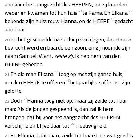
aan voor het aangezicht des HEEREN, en zij keerden
weder en kwamen tot hun huis
41
te Rama. En Elkana
42
bekende zijn huisvrouw Hanna, en de HEERE
43
gedacht
aan haar.
En het geschiedde na verloop van dagen, dat Hanna
20
bevrucht werd en baarde een zoon, en zij noemde zijn
naam Samuël: Want,
zeide zij
, ik heb hem van den
HEERE gebeden.
En die man Elkana
44
toog op met zijn ganse huis,
45
21
om den HEERE te offeren
46
het jaarlijkse offer en zijn
gelofte.
Doch
47
Hanna toog niet op, maar zij zeide tot haar
22
man: Als de jongen gespeend is, dan zal ik hem
brengen, dat hij voor het aangezicht des HEEREN
verschijne en blijve daar tot
48
in eeuwigheid.
En Elkana, haar man, zeide tot haar: Doe wat goed is
23