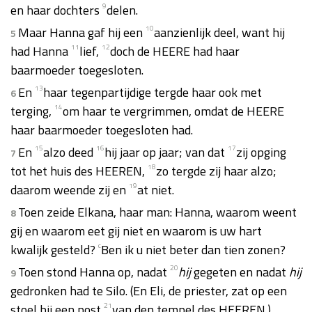
en haar dochters
9
delen.
Maar Hanna gaf hij een
10
aanzienlijk deel, want hij
5
had Hanna
11
lief,
12
doch de HEERE had haar
baarmoeder toegesloten.
En
13
haar tegenpartijdige tergde haar ook met
6
terging,
14
om haar te vergrimmen, omdat de HEERE
haar baarmoeder toegesloten had.
En
15
alzo deed
16
hij jaar op jaar; van dat
17
zij opging
7
tot het huis des HEEREN,
18
zo tergde zij haar alzo;
daarom weende zij en
19
at niet.
Toen zeide Elkana, haar man: Hanna, waarom weent
8
gij en waarom eet gij niet en waarom is uw hart
kwalijk gesteld?
c
Ben ik u niet beter dan tien zonen?
Toen stond Hanna op, nadat
20
hij
gegeten en nadat
hij
9
gedronken had te Silo. (En Eli, de priester, zat op een
stoel bij een post
21
van den tempel des HEEREN.)