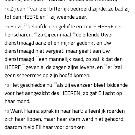
Zij dan
22
van ziel bitterlijk bedroefd zijnde, zo bad zij
10
tot den HEERE en
23
zij weende zeer.
En zij
24
beloofde een gelofte en zeide: HEERE der
11
heirscharen,
25
zo Gij eenmaal
26
de ellende Uwer
dienstmaagd aanziet en mijner gedenkt en Uw
dienstmaagd niet vergeet, maar geeft aan Uw
dienstmaagd
27
een mannelijk zaad, zo zal ik dat den
HEERE
28
geven al de dagen zijns levens, en
29
er
d
zal
geen scheermes op zijn hoofd komen.
Het geschiedde nu
30
als zij evenzeer bleef biddende
12
voor het aangezicht des HEEREN, zo gaf Eli acht op
haar mond.
Want Hanna sprak in haar hart; alleenlijk roerden
13
zich haar lippen, maar haar stem werd niet gehoord;
daarom hield Eli haar voor dronken.