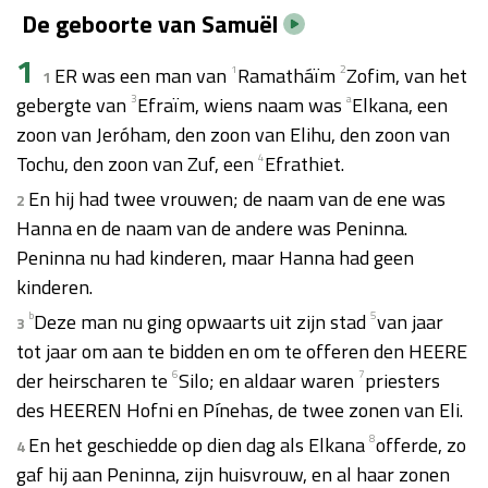
De geboorte van Samuël
1
ER was een man van
1
Ramatháïm
2
Zofim, van het
1
gebergte van
3
Efraïm, wiens naam was
a
Elkana, een
zoon van Jeróham, den zoon van Elihu, den zoon van
Tochu, den zoon van Zuf, een
4
Efrathiet.
En hij had twee vrouwen; de naam van de ene was
2
Hanna en de naam van de andere was Peninna.
Peninna nu had kinderen, maar Hanna had geen
kinderen.
b
Deze man nu ging opwaarts uit zijn stad
5
van jaar
3
tot jaar om aan te bidden en om te offeren den HEERE
der heirscharen te
6
Silo; en aldaar waren
7
priesters
des HEEREN Hofni en Pínehas, de twee zonen van Eli.
En het geschiedde op dien dag als Elkana
8
offerde, zo
4
gaf hij aan Peninna, zijn huisvrouw, en al haar zonen