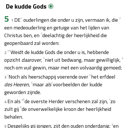
De kudde Gods
5
DE
1
ouderlingen die onder u zijn, vermaan ik, die
2
1
een medeouderling en getuige van het lijden van
Christus ben, en
3
deelachtig der heerlijkheid die
geopenbaard zal worden:
a
4
Weidt de kudde Gods die onder u is, hebbende
2
opzicht
daarover
,
5
niet uit bedwang, maar gewilliglijk,
b
noch om vuil gewin, maar met een volvaardig gemoed;
c
Noch als heerschappij voerende over
6
het erfdeel
3
des Heeren
,
d
maar
als
7
voorbeelden der kudde
geworden zijnde.
En als
e
8
de overste Herder verschenen zal zijn,
f
zo
4
zult gij
9
de onverwelkelijke kroon der heerlijkheid
behalen.
Desgelijks gij jongen, zijt den ouden onderdanig;
g
en
5