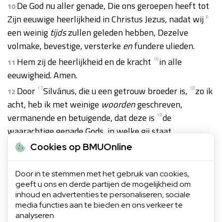
De God nu aller genade, Die ons geroepen heeft tot
10
Zijn eeuwige heerlijkheid in Christus Jezus, nadat wij
p
een weinig
tijds
zullen geleden hebben, Dezelve
volmake, bevestige, versterke
en
fundere ulieden.
Hem zij de heerlijkheid en de kracht
16
in alle
11
eeuwigheid. Amen.
Door
17
Silvánus, die u een getrouw broeder is,
18
zo ik
12
acht, heb ik met weinige
woorden
geschreven,
vermanende en betuigende, dat deze is
19
de
waarachtige genade Gods, in welke gij staat.
U groet de medeuitverkoren
gemeente
die
20
in
Cookies op BMUOnline
13
Babylon is, en
21
Markus,
22
mijn zoon.
Door in te stemmen met het gebruik van cookies,
Groet elkander
q
met een kus der liefde. Vrede zij u
14
geeft u ons en derde partijen de mogelijkheid om
allen die in Christus Jezus zijt. Amen.
inhoud en advertenties te personaliseren, sociale
media functies aan te bieden en ons verkeer te
analyseren.
Volgend hoofdstuk