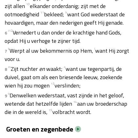
zijt allen
10
elkander onderdanig; zijt met de
ootmoedigheid
11
bekleed;
h
want God wederstaat de
hovaardigen, maar den nederigen geeft Hij genade.
i
12
Vernedert u dan onder de krachtige hand Gods,
6
opdat Hij u verhoge te zijner tijd.
k
Werpt al uw bekommernis op Hem,
l
want Hij zorgt
7
voor u.
m
Zijt nuchter
en
waakt;
n
want uw tegenpartij, de
8
duivel, gaat om als een briesende leeuw, zoekende
wien hij zou mogen
13
verslinden;
o
Denwelken wederstaat, vast zijnde in het geloof,
9
wetende dat hetzelfde lijden
14
aan uw broederschap
die in de wereld is,
15
volbracht wordt.
Groeten en zegenbede